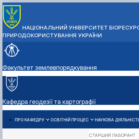
НАЦІОНАЛЬНИЙ УНІВЕРСИТЕТ БІОРЕСУРС
ПРИРОДОКОРИСТУВАННЯ УКРАЇНИ
Факультет землевпорядкування
Кафедра геодезії та картографії
ПРО КАФЕДРУ
ОСВІТНІЙ ПРОЦЕС
НАУКОВА ДІЯЛЬНІСТ
Історія кафедри
Навчальна робота
Наукова робота, наукові школи
Колектив кафедри
Нормативні документи
Освітній контент
Студентський науковий гурток «Картографічне мод
Графік перебування НПП
СТАРШИЙ ЛАБОРАНТ