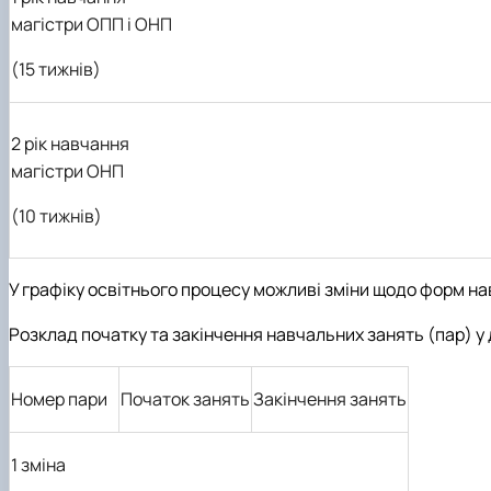
магістри ОПП і ОНП
(15 тижнів)
2 рік навчання
магістри ОНП
(10 тижнів)
У графіку освітнього процесу можливі зміни щодо форм на
Розклад початку та закінчення навчальних занять (пар) у
Номер пари
Початок занять
Закінчення занять
1 зміна