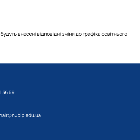
 будуть внесені відповідні зміни до графіка освітнього
1 36 59
hair@nubip.edu.ua