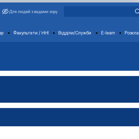
Для людей з вадами зору
ments
ар
Факультети / ННІ
Відділи/Служби
E-learn
Розкл
ція
ення