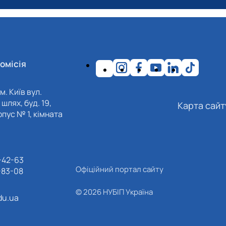
омісія
м. Київ вул.
шлях, буд. 19,
Карта сайт
пус № 1, кімната
-42-63
Офіційний портал сайту
-83-08
© 2026 НУБІП Україна
du.ua