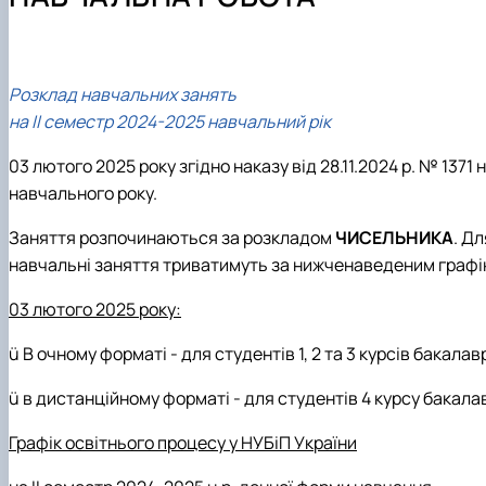
Навчально-наукова лабораторія «Музей грошей, банкі
Вимоги до оформлення магістерських робіт
Академія фінансової грамотності FinHub_4.0
Практична підготовка
Міжнародна діяльність
Академічна доброчесність
Офіційні документи
Скринька довіри
Розклад навчальних занять
Положення про кафедру
на ІІ семестр 2024-2025 навчальний рік
03 лютого 2025 року згідно наказу від 28.11.2024 р. № 13
навчального року.
Заняття розпочинаються за розкладом
ЧИСЕЛЬНИКА
. Д
навчальні заняття триватимуть за нижченаведеним графік
03 лютого 2025 року:
ü
В очному форматі - для студентів 1, 2 та 3 курсів бакал
ü
в дистанційному форматі
-
для студентів 4 курсу бакала
Графік освітнього процесу у НУБіП України