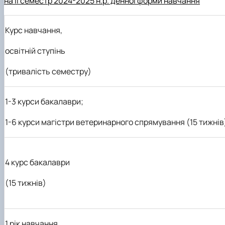
на ІІ семестр 2024-2025 н.р. денної форми навчання
Курс навчання,
освітній ступінь
(тривалість семестру)
1-3 курси бакалаври;
1-6 курси магістри ветеринарного спрямування (15 тижнів
4 курс бакалаври
(15 тижнів)
1 рік навчання