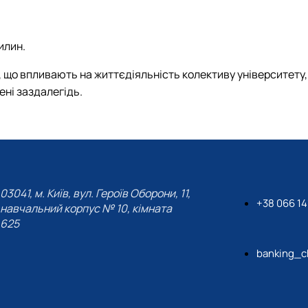
илин.
ні, що впливають на життєдіяльність колективу університету,
ені заздалегідь.
03041, м. Київ, вул. Героїв Оборони, 11,
+38 066 14
навчальний корпус № 10, кімната
625
banking_c