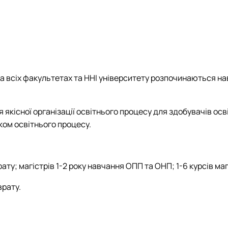
вської справи та страхування»
Методичне забезпечення практичної підготовки
Відзнаки
Положення
Найкращі наукові праці
Новини
План роботи гуртка
Волонтерський рух
Річні звіти
71 на всіх факультетах та ННІ університету розпочинаються
Презентація
ля якісної організації освітнього процесу для здобувачів осв
ом освітнього процесу.
аврату; магістрів 1-2 року навчання ОПП та ОНП; 1-6 курсів 
врату.