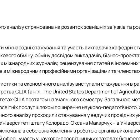
PhD
Події
Події
Плани роботи
Відзнаки
Звіти та результати діяльності
Плани роботи
Звіти та результати діяльності
о аналізу спрямована на розвиток зовнішніх зв’язків та р
и міжнародні стажування та участь викладачів кафедри стат
кового обміну, обміну досвідом викладачів, бізнес-проекта
іях міжнародних журналів; рецензування статей в іноземн
ів з міжнародними професійними організаціями та членство 
стики та економічного аналізу виступали стажування в рам
рства США (англ. The United States Department of Agricult
ситетах США протягом навчального семестру. Загальною ме
освітніх послуг шляхом поширення науково-педагогічного, 
мічного аналізу проходили стажування у ведучих провідних у
Університеті штату Колорадо, Оксана Макарчук – в Універси
включала в себе ознайомлення з роботою органів виконавчо
 сфері, участь у науково-просвітницьких заходах (конференц