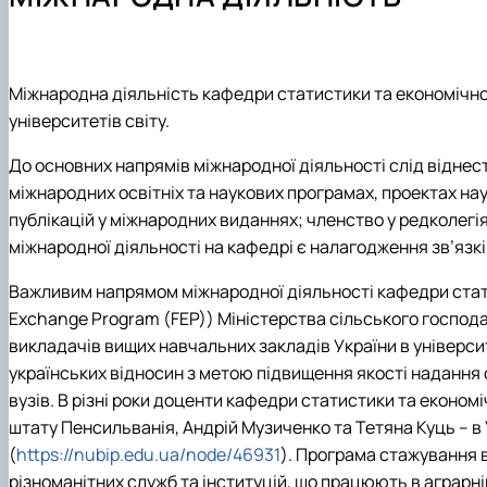
Основні напрями роботи
Інформація для магістрів
Науковий гурток “Цифрова статистика”
ННЛ біоеконометрики та дейтамайнінгу
Практична підготовка
Науково-практичні конференції, круглі столи, семінари
Скринька довіри
Наукові проекти
Міжнародна діяльність кафедри статистики та економічног
університетів світу.
До основних напрямів міжнародної діяльності слід віднест
міжнародних освітніх та наукових програмах, проектах нау
публікацій у міжнародних виданнях; членство у редколег
міжнародної діяльності на кафедрі є налагодження зв’язк
Важливим напрямом міжнародної діяльності кафедри стати
Exchange Program (FEP)) Міністерства сільського господа
викладачів вищих навчальних закладів України в універ
українських відносин з метою підвищення якості надання 
вузів. В різні роки доценти кафедри статистики та еконо
штату Пенсильванія, Андрій Музиченко та Тетяна Куць – в 
(
https://nubip.edu.ua/node/46931
)
. Програма стажування 
різноманітних служб та інституцій, що працюють в аграрній