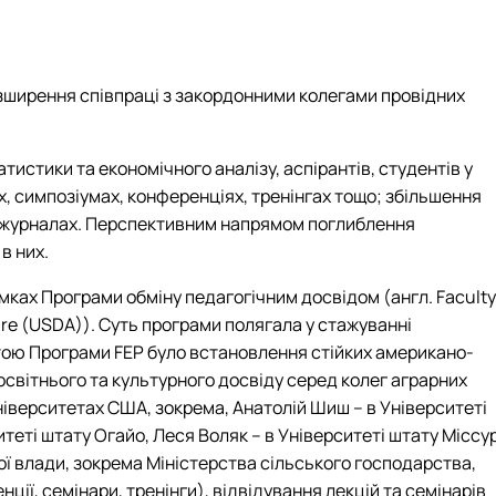
озширення співпраці з закордонними колегами провідних
истики та економічного аналізу, аспірантів, студентів у
х, симпозіумах, конференціях, тренінгах тощо; збільшення
их журналах. Перспективним напрямом поглиблення
в них.
ках Програми обміну педагогічним досвідом (англ. Faculty
ure (USDA)). Суть програми полягала у стажуванні
тою Програми FEP було встановлення стійких американо-
освітнього та культурного досвіду серед колег аграрних
ніверситетах США, зокрема, Анатолій Шиш – в Університеті
теті штату Огайо, Леся Воляк – в Університеті штату Міссур
ї влади, зокрема Міністерства сільського господарства,
ії, семінари, тренінги), відвідування лекцій та семінарів