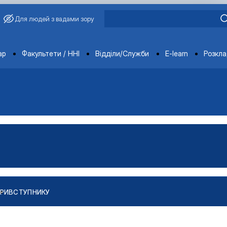
Для людей з вадами зору
ments
ар
Факультети / ННІ
Відділи/Служби
E-learn
Розкл
РИ
ВСТУПНИКУ