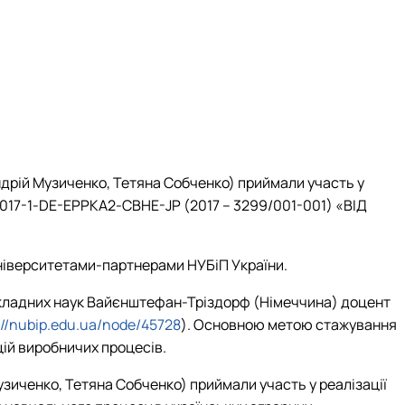
Андрій Музиченко, Тетяна Собченко) приймали участь у
17-1-DE-EPPKA2-CBHE-JP (2017 – 3299/001-001) «ВІД
університетами-партнерами НУБіП України.
рикладних наук Вайєнштефан-Тріздорф (Німеччина) доцент
://nubip.edu.ua/node/45728
).
Основною метою стажування
ій виробничих процесів.
узиченко, Тетяна Собченко) приймали участь у реалізації