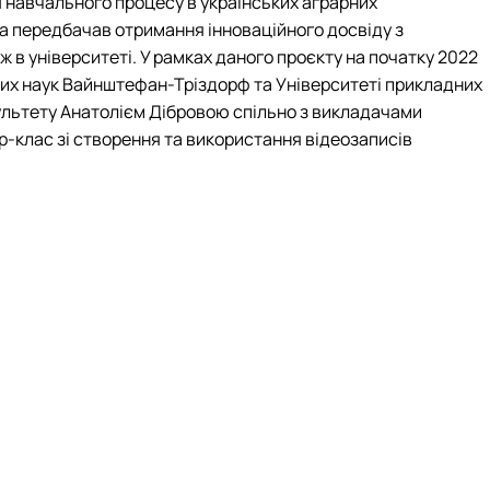
ція навчального процесу в українських аграрних
а передбачав отримання інноваційного досвіду з
в університеті. У рамках даного проєкту на початку 2022
дних наук Вайнштефан-Тріздорф та Університеті прикладних
культету Анатолієм Дібровою спільно з викладачами
-клас зі створення та використання відеозаписів