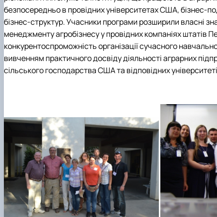
безпосередньо в провідних університетах США, бізнес-под
бізнес-структур. Учасники програми розширили власні зн
менеджменту агробізнесу у провідних компаніях штатів Пен
конкурентоспроможність організації сучасного навчально
вивченням практичного досвіду діяльності аграрних під
сільського господарства США та відповідних університеті