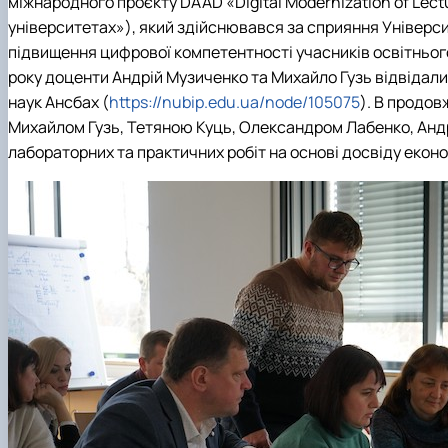
міжнародного проєкту DAAD «Digital Modernization of Lectu
університетах»), який здійснювався за сприяння Універс
підвищення цифрової компетентності учасників освітнього
року доценти Андрій Музиченко та Михайло Гузь відвідали
наук Ансбах (
https://nubip.edu.ua/node/105075
). В продов
Михайлом Гузь, Тетяною Куць, Олександром Лабенко, Анд
лабораторних та практичних робіт на основі досвіду екон