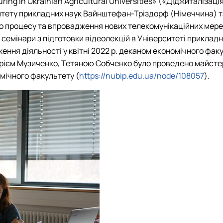
ring in Ukrainian Agricultural Universities» («Діджиталіза
итету прикладних наук Вайнштефан-Тріздорф (Німеччина) т
 процесу та впровадження нових телекомунікаційних мереж 
 семінари з підготовки відеолекцій в Університеті прикла
ження діяльності у квітні 2022 р. деканом економічного фа
рієм Музиченко, Тетяною Собченко було проведено майстер
омічного факультету (
https://nubip.edu.ua/node/108057
).