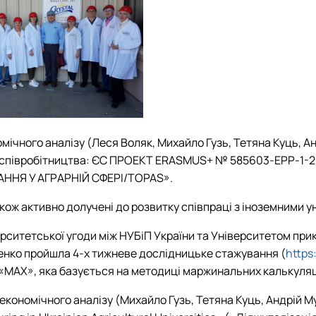
мічного аналізу (Леся Воляк, Михайло Гузь, Тетяна Куць, 
 співробітництва: ЄС ПРОЕКТ ERASMUS+ № 585603-EPP-1-20
НЯ У АГРАРНІЙ СФЕРІ/TOPAS».
кож активно долучені до розвитку співпраці з іноземними 
верситетської угоди між НУБіП України та Університетом п
енко пройшла 4-х тижневе дослідницьке стажування (
https
«МАХ», яка базується на методиці маржинальних калькуляц
економічного аналізу (Михайло Гузь, Тетяна Куць, Андрій М