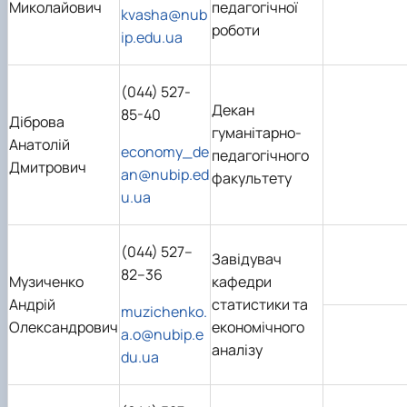
Миколайович
педагогічної
kvasha@nub
роботи
ip.edu.ua
(044) 527-
Декан
85-40
Діброва
гуманітарно-
Анатолій
economy_de
педагогічного
Дмитрович
an@nubip.ed
факультету
u.ua
(044) 527–
Завідувач
82–36
Музиченко
кафедри
Андрій
статистики та
muzichenko.
Олександрович
економічного
a.o@nubip.e
аналізу
du.ua