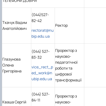
ТЕЛЕФОНИ ДОВІРИ
(044)527-
82-42
Ткачук Вадим
Ректор
Анатолійович
rectorat@nu
bip.edu.ua
Проректор з
(044) 527-
науково-
83-32
Глазунова
педагогічної
Олена
vice_rect_p
роботи та
Григорівна
ed_work@n
цифрової
ubip.edu.ua
трансформації
(044) 527-
Проректор з
84-11
Кваша Сергій
науково-