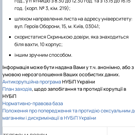
год., у п’ятницю з 8.30 до 12.30 год. та з 13.15 до 16.15
год. (корп. № 3, кім. 219);
шляхом направлення листа на адресу університету:
вул. Героїв Оборони, 15, м. Київ, 03041;
скористатися Скринькою до
віри, яка знаходиться
біля вахти, 10 корпус;
іншим зручним способом.
Інформація може бути надана Вами у т.ч. анонімно, або з
умовою нерозголошення Ваших особистих даних.
Антикорупційна програма
НУБіП України
План заходів
, щодо запобігання та протидії корупції в
НУБіП
Нормативно-правова база
Положення про попередження та протидію сексуальним д
маганням і дискримінації в НУБіП України