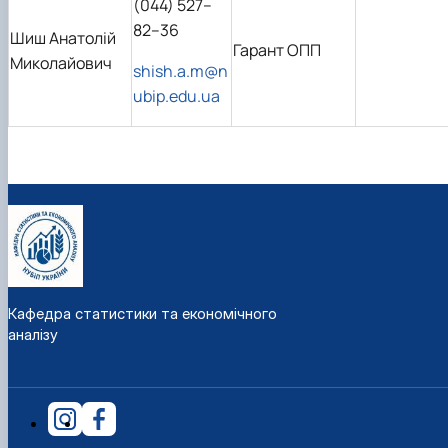
(044) 527–
82–36
Шиш Анатолій
Гарант ОПП
Миколайович
shish.a.m@n
ubip.edu.ua
Кафедра статистики та економічного
аналізу