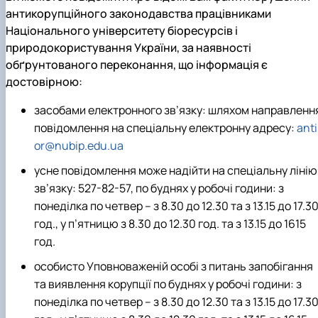
антикорупційного законодавства працівниками
Національного університету біоресурсів і
природокористування України, за наявності
обґрунтованого переконання, що інформація є
достовірною:
засобами електронного зв’язку: шляхом направленн
повідомлення на спеціальну електронну адресу:
anti
or@nubip.edu.ua
усне повідомлення може надійти на спеціальну лінію
зв’язку: 527-82-57, по буднях у робочі години: з
понеділка по четвер – з 8.30 до 12.30 та з 13.15 до 17.3
год., у п’ятницю з 8.30 до 12.30 год. та з 13.15 до 1615
год.
особисто Уповноваженій особі з питань запобігання
та виявлення корупції по буднях у робочі години: з
понеділка по четвер – з 8.30 до 12.30 та з 13.15 до 17.3