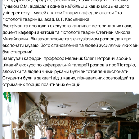
практики
Гуньком С.М. відвідали одне із найбільш цікавих місць нашого
університету – музей анатомії тварин кафедри анатомії та
гістології тварин ім. акад. В. Г. Касьяненка.
Зустрічав та проводив екскурсію кандидат ветеринарних наук,
доцент кафедри анатомії та гістології тварин Стегней Микола
Михайлович. Він захоплююче та з ентузіазмом розповідав про
експонати музею, його становлення та людей зусиллями яких він
був створений.
Завідувач кафедри, професор Мельник Олег Петрович зробив
цікавий екскурс по кафедральній галереї і розповів про її історію,
здобутки та людей чиїми руками були виготовлені експонати.
Студенти були в захваті від цікавих, пізнавальних розповідей та
отриманих порцію позитивних емоцій.