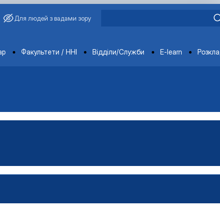
Для людей з вадами зору
ments
ар
Факультети / ННІ
Відділи/Служби
E-learn
Розкл
овича Завадського
ганізацій і адміністрування"
Управління виробництвом»
чне забезпечення