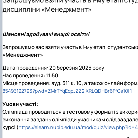
Здобутки кафедри менеджменту ім. проф. Й.С. Завад
Підготовка аспірантів
Наукові видання
Скринька довіри
дисципліни «Менеджмент»
Положення про кафедру
Навчально-методичні видання
Правила поведінки в умовах воєнного стану в НУБіП У
Навчально-науково-виробнича лабораторія «Кабінет
Навчально-методичне забезпечення дисциплін: робочі 
Шановні здобувачі вищої освіти!
Запрошуємо вас взяти участь в І-му етапі студентсько
«Менеджмент»
Дата проведення: 20 березня 2025 року
Час проведення: 11:50
Місце проведення: ауд. 311 к. 10, а також онлайн фо
85493122793?pwd=ZMrTYqEqpJZZ2lXRLQDHBr6FfCa10l.1
Умови участі:
Олімпіада проводиться в тестовому форматі з викори
виконання завдань олімпіади учасникам слід заздале
курсі (
https://elearn.nubip.edu.ua/mod/quiz/view.php?id=