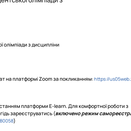
ського
Наукова школа О.Д. Гудзинського 
країни
 менеджменту»
програми, ЕНК, 2026-2027 н.р.
ї олімпіади з дисципліни
рмат на платформі Zoom за покликанням:
https://us05web.
станням платформи E-learn. Для комфортної роботи з
гідь зареєструватись (
включено режим самореєстра
)
480058