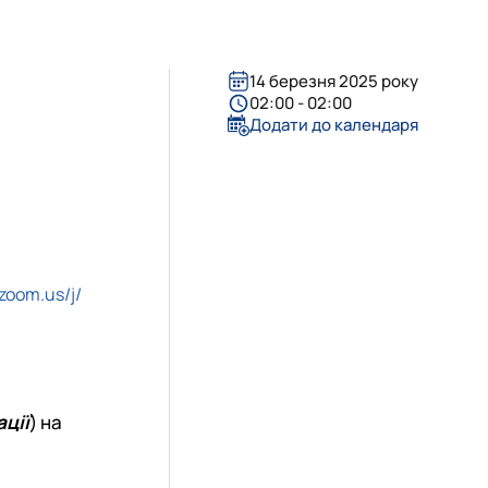
«Управління соціально-економічними системами»
14 березня 2025 року
02:00 - 02:00
Додати до календаря
zoom.us/j/
ції
) на