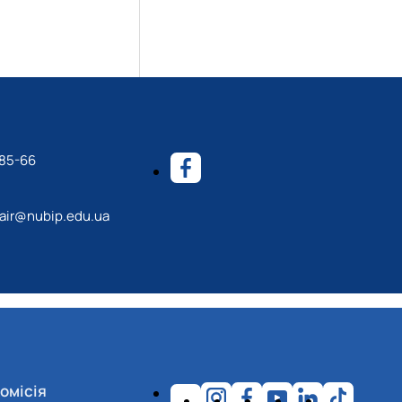
-85-66
ir@nubip.edu.ua
омісія