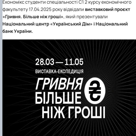
Економікс студенти спеціальності С1 2 курсу економічного
факультету 17.04.2025 року відвідали
виставковий проєкт
«Гривня. Більше ніж гроші»
, який презентували
Національний центр «Український Дім» і Національний
банк України.