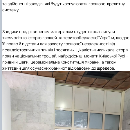
та здійсненні заходів, які будуть регулювати грошово-кредитну
систему.
Завдяки представленим матеріалам студенти розглянули
тисячолітню історію грошей на території сучасної України, що дає
їй право й підстави для захисту грошової незалежності від
псевдоісторичних впливів і посягань. Цікавість викликала історія
появи національних грошей, найрідкісніші монети Київської Русі –
гривні й шаги, церемоніальна Конституція України, а також
життєвий шлях сучасних банкнот від бавовни до шредера.