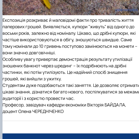
Експозиція розкриває й маловідомі факти про тривалість життя
паперових грошей. Виявляється, купюри "живуть" від одного до
восьми років, залежно від номіналу. Цікаво, що дрібні купюри, які
частіше використовуються в обігу, зношуються швидше. Саме
тому номінали до 10 гривень поступово замінюються на монети –
вони значно довговічніші.
Особливу увагу привертає демонстрація результату утилізації
зношених банкнот через шрединг – їх подрібнюють на дрібні
частинки, які потім утилізують. Це надійний спосіб знищення
грошей, які вийшли з ужитку.
Студентам дуже подобаються такі заняття. Це дозволяє отримат
цікаві знання, дізнатися багато нового, поспілкуватися за межам
аудиторії і з користю провести час.
Професор, завідувач кафедри економіки Вікторія БАЙДАЛА,
доцент Олена ЧЕРЕДНІЧЕНКО