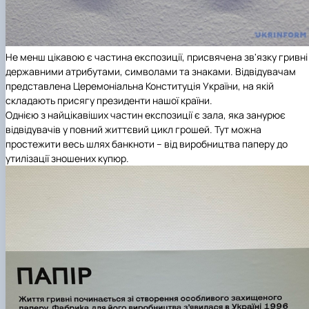
Не менш цікавою є частина експозиції, присвячена зв'язку гривні
державними атрибутами, символами та знаками. Відвідувачам
представлена Церемоніальна Конституція України, на якій
складають присягу президенти нашої країни.
Однією з найцікавіших частин експозиції є зала, яка занурює
відвідувачів у повний життєвий цикл грошей. Тут можна
простежити весь шлях банкноти – від виробництва паперу до
утилізації зношених купюр.