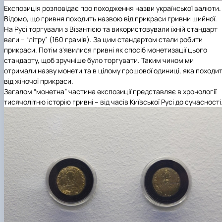
Експозиція розповідає про походження назви української валюти.
Відомо, що гривня походить назвою від прикраси гривни шийної.
На Русі торгували з Візантією та використовували їхній стандарт
ваги – “літру” (160 грамів). За цим стандартом стали робити
прикраси. Потім з'явилися гривні як спосіб монетизації цього
стандарту, щоб зручніше було торгувати. Таким чином ми
отримали назву монети та в цілому грошової одиниці, яка походи
від жіночої прикраси.
Загалом “монетна” частина експозиції представляє в хронології
тисячолітню історію гривні – від часів Київської Русі до сучасності