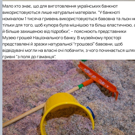
Мало хто знає, що для виготовлення українських банкнот
використовуються лише натуральні матеріали. "У банкноті
номіналом 1 тисяча гривень використовуються бавовна та льон н
тільки для того, щоб купюра була міцнішою та більш еластичною, 
й більше захищеною від підробки", – пояснюють представники
Музею грошей Національного банку. В музейному просторі
представлені й зразки натуральної “грошової” бавовни, щоб
відвідувачі могли на власні очі побачити, з чого починається шля
гривні "з поля до гаманця".