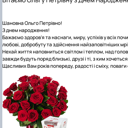
Здобутки кафедри менеджменту ім. проф. Й.С. Завад
Підготовка аспірантів
Наукові видання
Скринька довіри
Положення про кафедру
Навчально-методичні видання
Правила поведінки в умовах воєнного стану в НУБіП У
Навчально-науково-виробнича лабораторія «Кабінет
Навчально-методичне забезпечення дисциплін: робочі 
Шановна Ольго Петрівно!
З днем народження!
Бажаємо здоров'я та наснаги, миру, успіхів у всіх поч
любові, добробуту та здійснення найзаповітніших мрі
Нехай життя наповниться світлом і теплом, над голо
завжди будуть поряд близькі, друзі і ті, з ким хочетьс
Щасливих Вам років попереду, радості і сміху, поваги