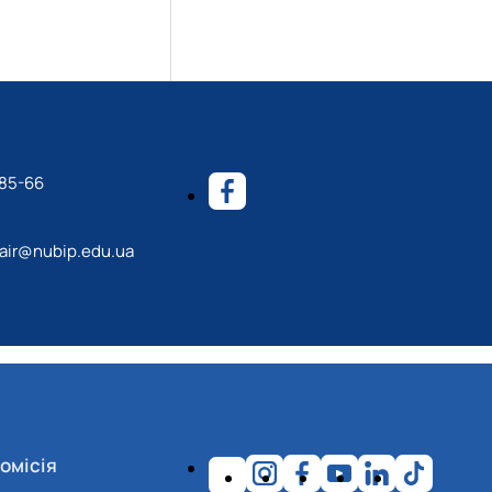
-85-66
ir@nubip.edu.ua
омісія