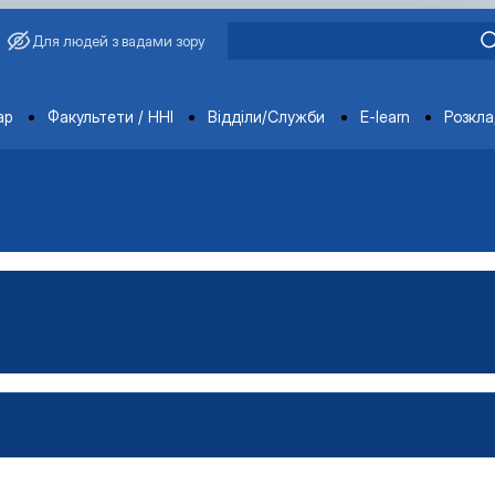
Для людей з вадами зору
ments
ар
Факультети / ННІ
Відділи/Служби
E-learn
Розкл
овича Завадського
ганізацій і адміністрування"
Управління виробництвом»
чне забезпечення