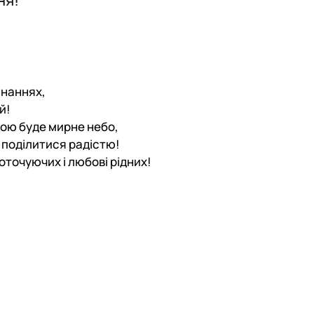
ського
Наукова школа О.Д. Гудзинського 
країни
 менеджменту»
програми, ЕНК, 2026-2027 н.р.
инаннях,
й!
вою буде мирне небо,
я поділитися радістю!
 оточуючих і любові рідних!