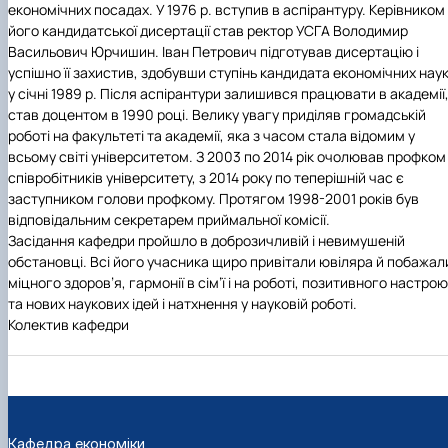
економічних посадах. У 1976 р. вступив в аспірантуру. Керівником
його кандидатської дисертації став ректор УСГА Володимир
Васильович Юрчишин. Іван Петрович підготував дисертацію і
успішно її захистив, здобувши ступінь кандидата економічних наук
у січні 1989 р. Після аспірантури залишився працювати в академії
став доцентом в 1990 році. Велику увагу приділяв громадській
роботі на факультеті та академії, яка з часом стала відомим у
всьому світі університетом. З 2003 по 2014 рік очолював профком
співробітників університету, з 2014 року по теперішній час є
заступником голови профкому. Протягом 1998-2001 років був
відповідальним секретарем приймальної комісії.
Засідання кафедри пройшло в доброзичливій і невимушеній
обстановці. Всі його учасника щиро привітали ювіляра й побажал
міцного здоров’я, гармонії в сім’ї і на роботі, позитивного настрою
та нових наукових ідей і натхнення у науковій роботі.
Колектив кафедри
Кафедра економіки