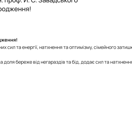
ського
Наукова школа О.Д. Гудзинського 
ародження!
країни
 менеджменту»
програми, ЕНК, 2026-2027 н.р.
дження!
х сил та енергії, натхнення та оптимізму, сімейного затиш
а доля береже від негараздів та бід, додає сил та натхненн