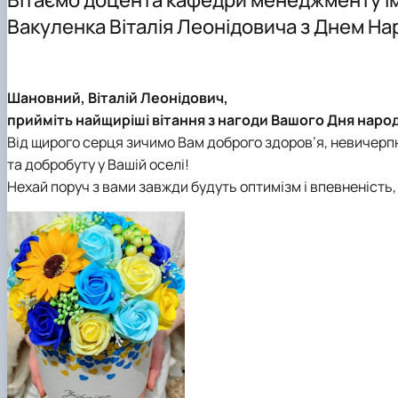
Здобутки кафедри менеджменту ім. проф. Й.С. Завад
Підготовка аспірантів
Наукові видання
Скринька довіри
Вакуленка Віталія Леонідовича з Днем Н
Положення про кафедру
Навчально-методичні видання
Правила поведінки в умовах воєнного стану в НУБіП У
Навчально-науково-виробнича лабораторія «Кабінет
Навчально-методичне забезпечення дисциплін: робочі 
Шановний, Віталій Леонідович,
прийміть найщиріші вітання з нагоди Вашого Дня наро
Від щирого серця зичимо Вам доброго здоров’я, невичерпни
та добробуту у Вашій оселі!
Нехай поруч з вами завжди будуть оптимізм і впевненість, 