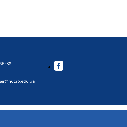
-85-66
ir@nubip.edu.ua