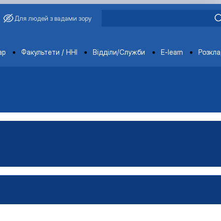
Для людей з вадами зору
ments
ар
Факультети / ННІ
Відділи/Служби
E-learn
Розкл
овича Завадського
ганізацій і адміністрування"
Управління виробництвом»
чне забезпечення