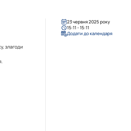
«Управління соціально-економічними системами»
23 червня 2025 року
15:11 - 15:11
Додати до календаря
ку, злагоди
я.