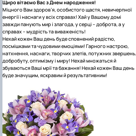
Щиро вітаємо Вас з Днем народження!
Міцного Вам здоров’я, особистого щастя, невичерпної
енергії і наснаги у всіх справах! Хай у Вашому домі
завжди панують мир і злагода, у серці – доброта, а у
справах – мудрість та виваженість!
Нехай кожен Ваш день буде сповнений радістю,
посмішками та чудовими емоціями! Гарного настрою,
натхнення, наснаги, творчих злетів, потужних звершень
добробуту, оптимізму і миру! Нехай множаться й
збуваються Ваші мрії та бажання! Нехай кожен Ваш день
буде значущим, яскравим й результативним!