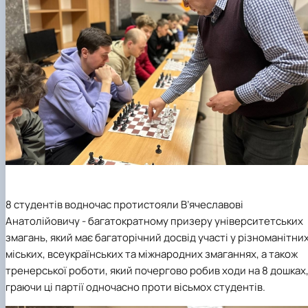
8 студентів водночас протистояли В’ячеславові
Анатолійовичу - багатократному призеру університетських
змагань, який має багаторічний досвід участі у різноманітни
міських, всеукраїнських та міжнародних змаганнях, а також
тренерської роботи, який почергово робив ходи на 8 дошках
граючи ці партії одночасно проти вісьмох студентів.