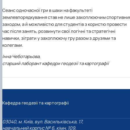
Сеанс одночасної гри в шахи на факультеті
землевпорядкування став не лише захоплюючим спортивни
заходом, а й можливістю для студентів з користю провести
час після занять, розвинути свої логічні та стратегічні
навички, зіграти у захоплюючу гру разом з друзями та
колегами.
Інна Чеботарьова,
старший лаборант кафедри геодезії та картографії
Кафедра геодезії та картографії
03040, м. Київ, вул. Васильківська, 17,
навчальний корпус № 6, кімн. 109,