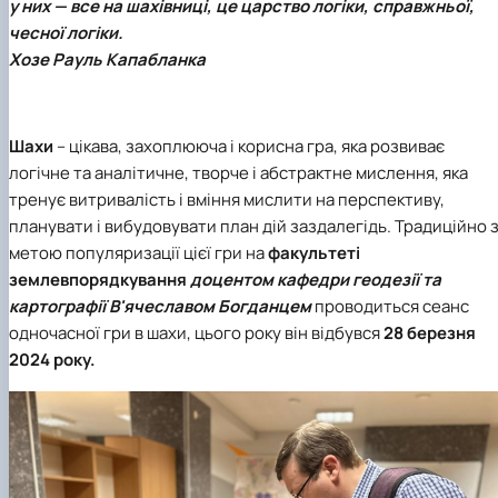
у них — все на шахівниці, це царство логіки, справжньої,
чесної логіки.
Хозе Рауль Капабланка
Шахи
– цікава, захоплююча і корисна гра, яка розвиває
логічне та аналітичне, творче і абстрактне мислення, яка
тренує витривалість і вміння мислити на перспективу,
планувати і вибудовувати план дій заздалегідь. Традиційно 
метою популяризації цієї гри на
факультеті
землевпорядкування
доцентом кафедри геодезії та
картографії
В'ячеславом Богданцем
проводиться сеанс
одночасної гри в шахи, цього року він відбувся
28 березня
2024 року.