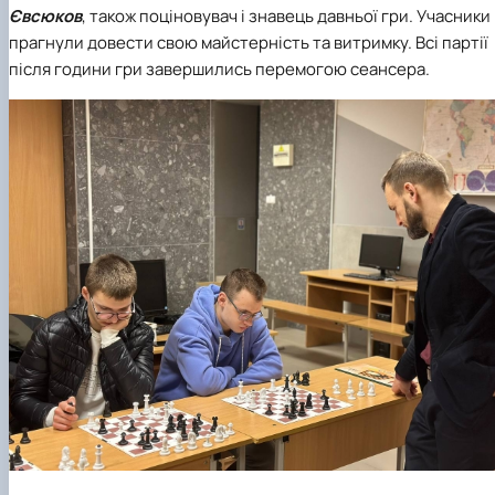
Євсюков
, також поціновувач і знавець давньої гри. Учасники
прагнули довести свою майстерність та витримку. Всі партії
після години гри завершились перемогою сеансера.