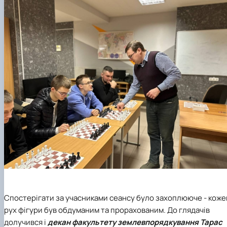
Спостерігати за учасниками сеансу було захоплююче - коже
рух фігури був обдуманим та прорахованим. До глядачів
долучився і
декан факультету землевпорядкування Тарас