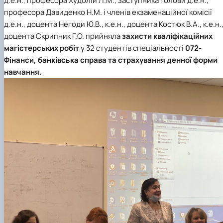
д.е.н., професора Худолій Л.М., заступника голови д.е.н.,
професора Давиденко Н.М. і членів екзаменаційної комісії
д.е.н., доцента Негоди Ю.В., к.е.н., доцента Костюк В.А., к.е.н.
доцента Скрипник Г.О. прийняла
захисти кваліфікаційних
магістерських робіт
у 32 студентів спеціальності
072-
Фінанси, банківська справа та страхування денної форми
навчання.