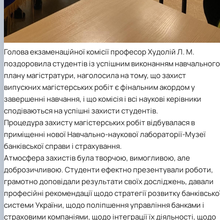
Голова екзаменаційної комісії професор Худолій Л. М.
поздоровила студентів із успішним виконанням навчального
плану магістратури, наголосила на тому, що захист
випускних магістерських робіт є фінальним акордом у
завершенні навчання, і що комісія і всі наукові керівники
сподіваються на успішні захисти студентів.
Процедура захисту магістерських робіт відбувалася в
приміщенні нової Навчально-наукової лабораторії-Музеї
банківської справи і страхування.
Атмосфера захистів була творчою, вимогливою, але
доброзичливою. Студенти ефектно презентували роботи,
грамотно доповідали результати своїх досліджень, давали
професійні рекомендації щодо стратегії розвитку банківсько
системи України, щодо поліпшення управління банками і
страховими компаніями, щодо інтеграції їх діяльності, щодо