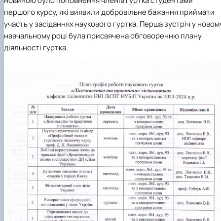
новиною було поповнення членів гуртка студентами
Пожежна ситуація в Україні за даними ЗМІ
першого курсу, які виявили добровільне бажання приймати
Проєкти
участь у засіданнях наукового гуртка. Перша зустріч у новом
Прес-релізи
навчальному році була присвячена обговоренню плану
Виступи в ЗМІ
Контакти
діяльності гуртка.