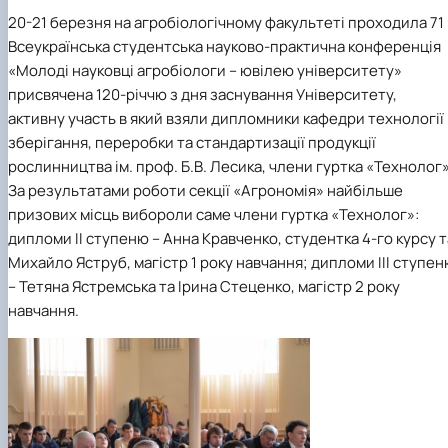
практики
20-21 березня на агробіологічному факультеті проходила 71
Всеукраїнська студентська науково-практична конференція
«Молоді науковці агробіологи – ювілею університету»
присвячена 120-річчю з дня заснування Університету,
активну участь в який взяли дипломники кафедри технології
зберігання, переробки та стандартизації продукції
рослинництва ім. проф. Б.В. Лесика, члени гуртка «Технолог»
За результатами роботи секції «Агрономія» найбільше
призових місць вибороли саме члени гуртка «Технолог»:
дипломи ІІ ступеню – Анна Кравченко, студентка 4-го курсу т
Михайло Яструб, магістр 1 року навчання; дипломи ІІІ ступе
– Тетяна Ястремська та Ірина Стеценко, магістр 2 року
навчання.