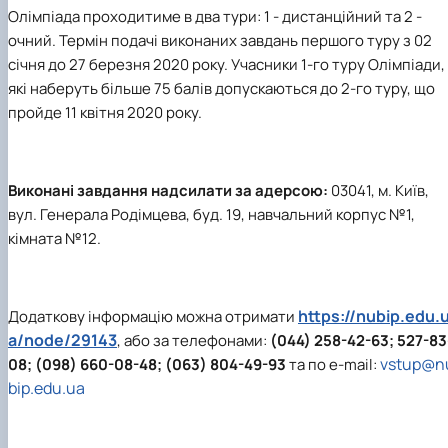
Олімпіада проходитиме в два тури: 1 - дистанційний та 2 -
очний. Термін подачі виконаних завдань першого туру з 02
січня до 27 березня 2020 року. Учасники 1-го туру Олімпіади,
які наберуть більше 75 балів допускаються до 2-го туру, що
пройде 11 квітня 2020 року.
Виконані завдання надсилати за адерсою:
03041, м. Київ,
вул. Генерала Родімцева, буд. 19, навчальний корпус №1,
кімната №12.
https://nubip.edu.
Додаткову інформацію можна отримати
a/node/29143
, або за телефонами:
(044) 258-42-63; 527-83
vstup@n
08; (098) 660-08-48; (063) 804-49-93
та по e-mail:
bip.edu.ua