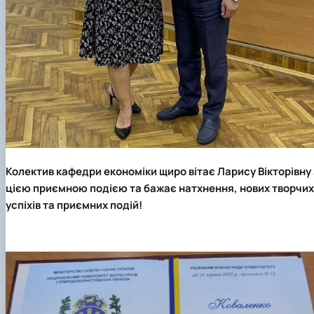
Колектив кафедри економіки щиро вітає Ларису Вікторівну 
цією приємною подією та бажає натхнення, нових творчих
успіхів та приємних подій!