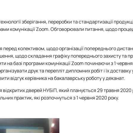
ні технології виробництва, л…
ехнології зберігання, переробки та стандартизації продукці
рами комунікації Zoom
. Обговорювали питання, щодо проце
ня перед колективом, щодо організації попереднього диста
ішення, щодо складання графіку попереднього захисту та п
ти на базі
програми комунікації Zoom починаючи з 1 червня
и для студентів ОС Бакалавр т…
ганізувати друк та перепліт дипломних робіт і їх доставку 
ити відгук керівника на бакалаврську роботу у деканат.
 відкритих дверей НУБіП, який планується 29 травня 2020 
них практик, які розпочнуться з 1 червня 2020 року.