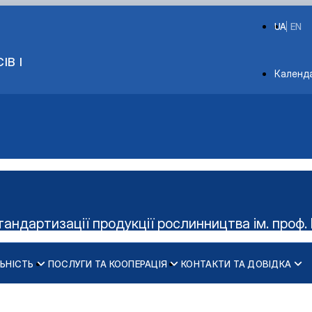
UA
EN
ІВ І
Depart
Календ
тандартизації продукції рослинництва ім. проф. 
ЬНІСТЬ
ПОСЛУГИ ТА КООПЕРАЦІЯ
КОНТАКТИ ТА ДОВІДКА
Керівництво гуртка
Діяльність cтудент