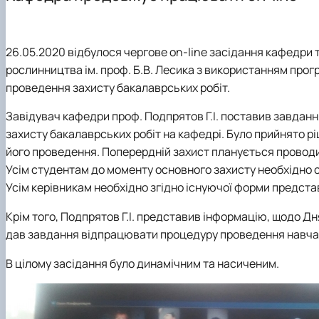
Презентація кафедри
Стандарти вищої освіти
Міжнародна науково-практична конференція «Інновацій
Послуги, які надає кафедра
Телефони гарячих ліній
Каталоги освітніх програм
Тези магістрів випуску 2024 року
Зворотній зв'язок
Навчальна робота
Наукова бібліотека
26.05.2020 відбулося чергове оn-line засідання кафедри т
Програми практик
Студентський науковий гурток "Технолог"
рослинництва ім. проф. Б.В. Лесика з використанням прог
Навчальні та науково-дослідні лабораторії
проведення
захисту бакалаврських робіт
.
Електронні навчальні ресурси
Профорієнтаційна діяльність кафедри
Завідувач кафедри проф. Подпрятов Г.І. поставив завдан
Працевлаштування випускників магістратури
захисту бакалаврських робіт на кафедрі. Було прийнято р
Виховна робота
його проведення. Поперердній захист планується проводи
Методичні рекомендації до виконання курсової робот
Усім студентам до моменту основного захисту необхідно ор
Розклад занять на 2025/2026
Усім керівникам необхідно згідно існуючої форми представ
Графік відпрацювань навчальних занять та практики
Крім того, Подпрятов Г.І.
представив інформацію, щодо Дня
дав завдання відпрацювати процедуру проведення навчаль
В цілому засідання було динамічним та насиченим.