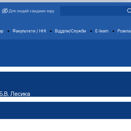
Для людей з вадами зору
ments
ар
Факультети / ННІ
Відділи/Служби
E-learn
Розкл
Б.В. Лесика
ського наукового гуртка "Технолог"