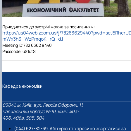
Приєднатися до зустрічі можна за посиланням:
https://us04web.zoom.us/j/78263629440?pwd=seJ5RhcrUD
mWx3h3_WzPmqoK_rQ_d.1
Meeting ID:782 6362 9440
Passcode: uS1utS
Кафедра економіки
03041, м. Київ, вул. Героїв Оборони, 11,
навчальний корпус №10, кімн. 403-
406, 408a, 505, 504
(044) 527-82-69. Абітурієнтів просимо звертатися за