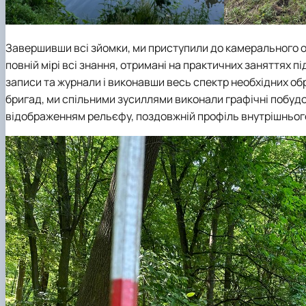
Завершивши всі зйомки, ми приступили до камерального о
повній мірі всі знання, отримані на практичних заняттях п
записи та журнали і виконавши весь спектр необхідних об
бригад, ми спільними зусиллями виконали графічні побудо
відображенням рельєфу, поздовжній профіль внутрішньогосп