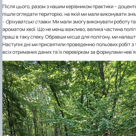
Після цього, разом з нашим керівником практики – доцен
пішли оглядати територію, на якій ми мали виконувати зні
- Оріхуватські ставки
. Ми мали змогу виконувати роботу 
ароматом хвої. Що не менш важливо, велика частина поліго
праці в таку спеку. Обравши місце для полігону, ми налаш
Наступні дні ми присвятили проведенню польових робіт з т
всіх отриманих даних та їх перевіркам за формулами нев’я