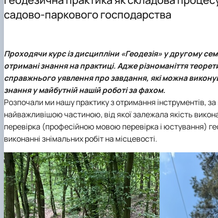
Культурно-виховна робота
Навчальні лабораторії (матеріально-технічне забезпеч
Студентський науковий гурток «Геодезія»
Графік проведення консультацій
садово-паркового господарства
Моніторинг якості атмосферного повітря
Практичне навчання
Студентський науковий гурток «Топографо-геодезичні
Орієнтовна тематика кваліфікаційних робіт
Студентський науковий гурток «Інженерна геодезія»
Проходячи курс із дисципліни
«Геодезія»
у другому семе
отримані знання на практиці. Адже різноманіття теорети
справжнього уявлення про завдання, які можна виконув
знання у майбутній нашій роботі за фахом.
Розпочали ми нашу практику з отримання інструментів, за я
найважливішою частиною, від якої залежала якість викон
перевірка (професійною мовою перевірка і юстування) геод
виконанні знімальних робіт на місцевості.