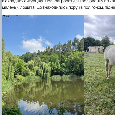
в складних ситуаціях. Польові роботи з нівелювання по кв
маленькі лошата, що знаходились поруч з полігоном, підн