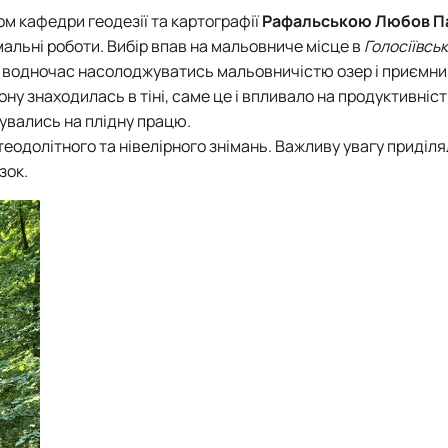
том
кафедри геодезії та картографії
Рафальською Любов П
мальні роботи. Вибір впав на мальовниче місце в
Голосіївсь
та водночас насолоджуватись мальовничістю озер і приємн
ну знаходилась в тіні, саме це і впливало на продуктивніст
тувались на плідну працю.
еодолітного та нівелірного знімань. Важливу увагу приділя
зок.