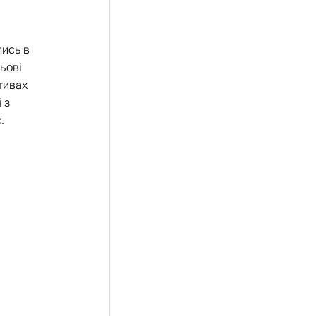
лись в
льові
тивах
 з
.