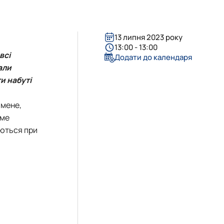
ового гуртка
ового гуртка
ти
 оголошення
ти
ти
ти
 оголошення
13 липня 2023 року
13:00 - 13:00
всі
Додати до календаря
али
и набуті
 мене,
аме
уються при