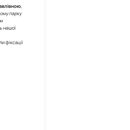
авлівною
,
кому парку
им
ь нашої
ли фіксації