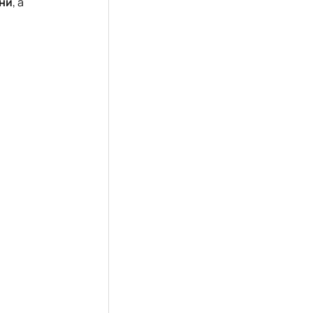
їни
, а