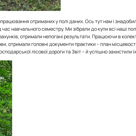
працювання отриманих у полі даних. Ось тут нам і знадоби
ід час навчального семестру. Ми зібрали до купи всі наші по
рахунків, отримали непогані результати. Працюючи в колек
ви, отримали головні документи практики – план місцевості
одарської лісової дороги та Звіт – й успішно захистили їх