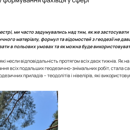
ення)
Електронне середовище
Відзнаки
Члени наук
Члени наук
План робо
 та картографічні вишукування…
Новини та
План робо
План робо
Звіт
План робо
Звіт
Звіт
Новини та
Звіт
Відзнаки
стрі, ми часто задумувались над тим, як же застосувати 
чного матеріалу, формул та відомостей з геодезії не дав
ати в польових умовах та як можна буде використовуват
кі несли відповідальність протягом всіх двох тижнів. Як на
ання всіх подальших геодезично-знімальних робіт, стала с
езичних приладів – теодолітів і нівелірів, які використов