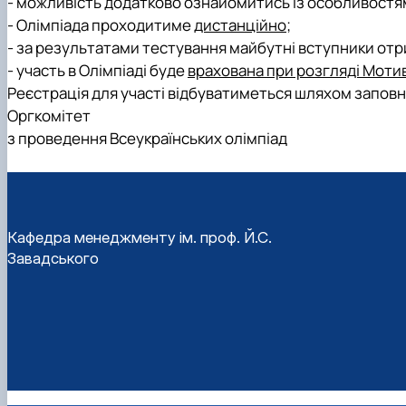
-
можливість додатково ознайомитись із особливостям
-
Олімпіада проходитиме
дистанційно
;
-
за результатами тестування майбутні вступники от
-
участь в Олімпіаді буде
врахована при розгляді Моти
Реєстрація для участі
відбуватиметься шляхом запов
Оргкомітет
з проведення Всеукраїнських олімпіад
Кафедра менеджменту ім. проф. Й.С.
Завадського