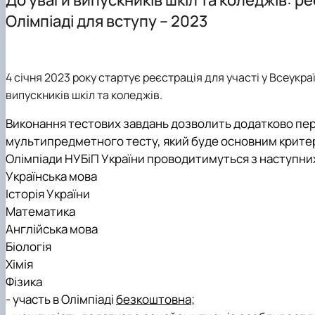
Здобутки кафедри менеджменту ім. проф. Й.С. Завад
Підготовка аспірантів
Наукові видання
Скринька довіри
Олімпіаді для вступу – 2023
Положення про кафедру
Навчально-методичні видання
Правила поведінки в умовах воєнного стану в НУБіП У
Навчально-науково-виробнича лабораторія «Кабінет
Навчально-методичне забезпечення дисциплін: робочі 
4 січня 2023 року
стартує реєстрація для участі у
Всеукраї
випускників шкіл та коледжів.
Виконання тестових завдань дозволить додатково пере
мультипредметного тесту
, який буде основним критер
Олімпіади НУБіП України проводитимуться з наступни
Українська мова
Історія України
Математика
Англійська мова
Біологія
Хімія
Фізика
-
участь в Олімпіаді
безкоштовна
;