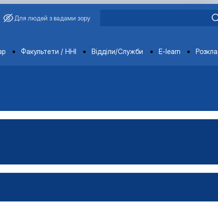
Для людей з вадами зору
ments
ар
Факультети / ННІ
Відділи/Служби
E-learn
Розкл
овича Завадського
ганізацій і адміністрування"
Управління виробництвом»
чне забезпечення