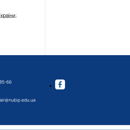
України
;
-85-66
ir@nubip.edu.ua