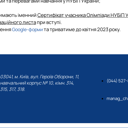
и та перевагами навчання у НУБіП України;
римають іменний
Сертифікат учасника Олімпіади НУБіП 
ваційного листа
при вступі.
нення
та триватиме до квітня 2023 року.
Google
-форми
03041, м. Київ, вул. Героїв Оборони, 11,
(044) 527
навчальний корпус № 10, кімн. 314,
315, 317, 318.
manag_cha