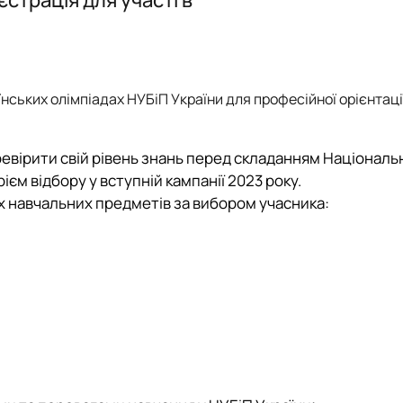
ського
Наукова школа О.Д. Гудзинського 
країни
 менеджменту»
програми, ЕНК, 2026-2027 н.р.
нських олімпіадах НУБіП України
для професійної орієнтаці
вірити свій рівень знань перед складання
м
Національ
ієм відбору у вступній кампанії 2023 року.
х навчальних предметів за вибором учасника: