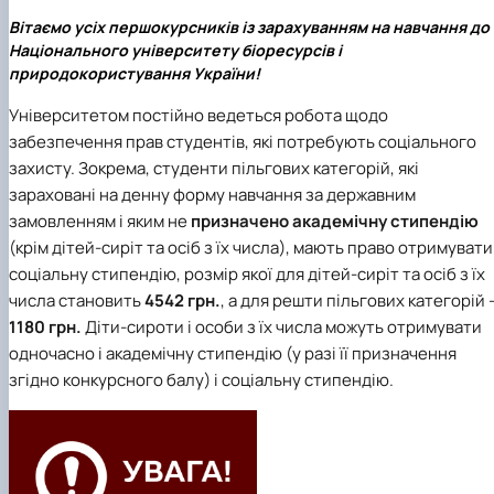
Проєкт «Розвиток лідерських навичок жінок
Вітаємо усіх першокурсників із зарахуванням на навчання до
та мереж для забезпечення рівності у …
Національного університету біоресурсів і
природокористування України!
Університетом постійно ведеться робота щодо
забезпечення прав студентів, які потребують соціального
захисту. Зокрема, студенти пільгових категорій, які
зараховані на денну форму навчання за державним
замовленням і яким не
призначено академічну стипендію
(крім дітей-сиріт та осіб з їх числа), мають право отримувати
соціальну стипендію, розмір якої для дітей-сиріт та осіб з їх
числа становить
4542 грн.
, а для решти пільгових категорій 
1180 грн.
Діти-сироти і особи з їх числа можуть отримувати
одночасно і академічну стипендію (у разі її призначення
згідно конкурсного балу) і соціальну стипендію.