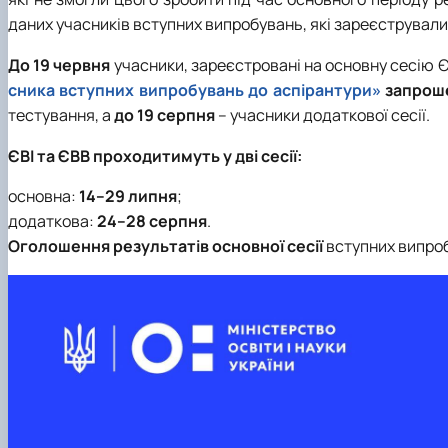
даних учасників вступних випробувань, які зареєструвалис
До 19 червня
учасники, зареєстровані на основну сесію Є
сника вступних випробувань до аспірантури»
запрош
тестування, а
до 19 серпня
– учасники додаткової сесії.
ЄВІ та ЄВВ проходитимуть у дві сесії:
основна:
14–29 липня
;
додаткова:
24–28 серпня
.
Оголошення результатів основної сесії
вступних випро