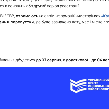
я в основний або другий період реєстрації.
ВІ / ЄВВ,
отримають
на своїх інформаційних сторінках
«Ка
ення-перепустки
, де буде зазначено дату, час і місце п
бувань відбудеться
до 07 серпня
, а
додаткової
–
до 04 ве