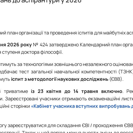
ського
Наукова школа О.Д. Гудзинського 
країни
 менеджменту»
програми, ЕНК, 2026-2027 н.р.
ий план організації та проведення іспитів для майбутніх ас
ня 2026 року
№ 424 затверджено Календарний план орган
 ступеня доктора філософії.
итимуть за технологіями зовнішнього незалежного оцінюва
едбачає тест загальної навчальної компетентності (ТЗНК)
имуть
іспит з методології наукових досліджень
(ЄВВ).
В триватиме
із 23 квітня до 14 травня включно
. Ре
ти. Зареєстровані учасники отримають екзаменаційні листк
ційні сторінки
«Кабінет учасника вступних випробувань д
огу зареєструватися для складання ЄВІ / проходження ЄВВ 
еєстрації. Також у цей період можна внести зміни до реєс