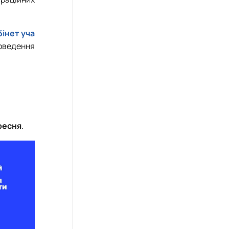
бінет уча
роведення
ресня
.