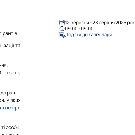
«Управління соціально-економічними системами»
12 березня - 28 серпня 2026 ро
09:00 - 09:00
пірантів
Додати до календаря
ізації та
ння.
 і тест з
єстрацію
и, у яких
о аспіра
ті особи,
траційних