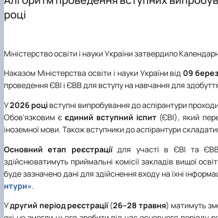
Здобутки кафедри менеджменту ім. проф. Й.С. Завад
Підготовка аспірантів
Наукові видання
Скринька довіри
році
Положення про кафедру
Навчально-методичні видання
Правила поведінки в умовах воєнного стану в НУБіП У
Навчально-науково-виробнича лабораторія «Кабінет
Навчально-методичне забезпечення дисциплін: робочі 
Міністерство освіти і науки України затвердило Календарн
Наказом Міністерства освіти і науки України від
09 берез
проведення ЄВІ і ЄВВ для вступу на навчання для здобуття
У
2026 році
вступні випробування до аспірантури проход
Обов'язковим є
єдиний вступний іспит
(ЄВІ), який пер
іноземної мови. Також вступники до аспірантури складат
Основний етап реєстрації
для участі в ЄВІ та ЄВ
здійснюватимуть приймальні комісії закладів вищої осві
буде зазначено дані для здійснення входу на їхні інформа
нтури»
.
У
другий період реєстрації
(
26–28 травня
) матимуть зм
які не змогли цього зробити під час основного періоду р