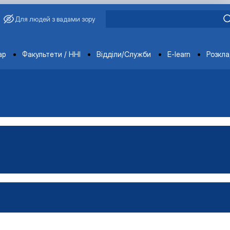
Для людей з вадами зору
ments
ар
Факультети / ННІ
Відділи/Служби
E-learn
Розкл
овича Завадського
ганізацій і адміністрування"
Управління виробництвом»
чне забезпечення