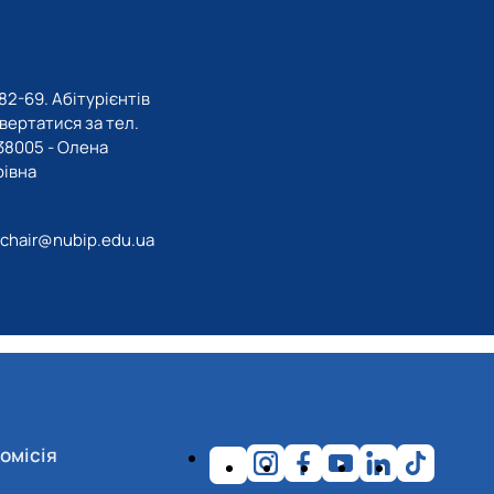
82-69. Абітурієнтів
вертатися за тел.
8005 - Олена
івна
hair@nubip.edu.ua
омісія