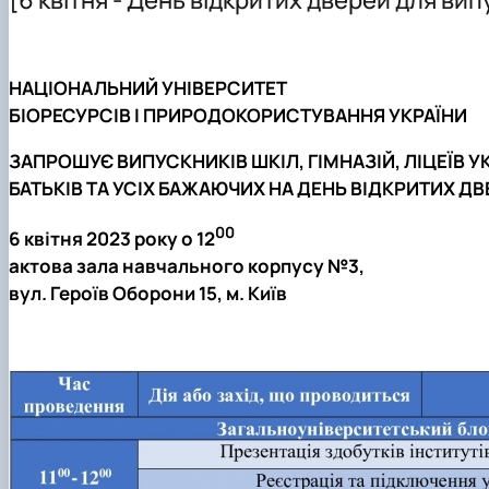
Офіційні Документи
Практична підготовка
ОНС "Доктор філософі" (PhD) ОНП "Економіка підприє
Науковий гурток "Соціальний пульс"
Курсові роботи
Академічна доброчесність
Скринька довіри
НАЦІОНАЛЬНИЙ УНІВЕРСИТЕТ
Академічна доброчесність
БІОРЕСУРСІВ І ПРИРОДОКОРИСТУВАННЯ УКРАЇНИ
ЗАПРОШУЄ ВИПУСКНИКІВ ШКІЛ, ГІМНАЗІЙ, ЛІЦЕЇВ У
БАТЬКІВ ТА УСІХ БАЖАЮЧИХ НА ДЕНЬ ВІДКРИТИХ Д
00
6 квітня 2023 року о 12
актова зала навчального корпусу №3,
вул. Героїв Оборони 15, м. Київ