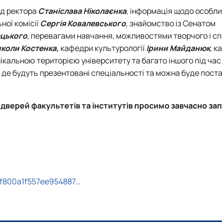
ід ректора
Станіслава Ніколаєнка
, інформація щодо особл
ної комісії
Сергія Ковалевського
, знайомство із Сенатом
ецького
, перевагами навчання, можливостями творчого і с
коли Костенка,
кафедри культурології
Ірини Майданюк
, 
ікальною територією університету та багато іншого під час
 де будуть презентовані спеціальності та можна буде пост
их дверей факультетів та інститутів просимо завчасно з
9f800a1f557ee954887…