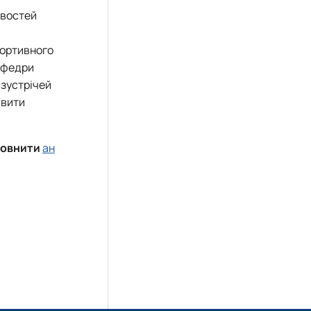
ивостей
портивного
кафедри
 зустрічей
авити
аповнити
ан