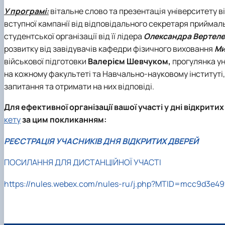
У програмі:
вітальне слово та презентація університету в
вступної кампанії від відповідального секретаря приймаль
студентської організації від її лідера
Олександра Вертел
розвитку від завідувачів кафедри фізичного виховання
Ми
військової підготовки
Валерієм Шевчуком,
прогулянка ун
на кожному факультеті та Навчально-науковому інституті,
запитання та отримати на них відповіді.
Для ефективної організації вашої участі у дні відкрит
кету
за цим покликанням:
РЕЄСТРАЦІЯ УЧАСНИКІВ ДНЯ ВІДКРИТИХ ДВЕРЕЙ
ПОСИЛАННЯ ДЛЯ ДИСТАНЦІЙНОЇ УЧАСТІ
https://nules.webex.com/nules-ru/j.php?MTID=mcc9d3e4