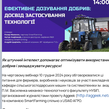
Карлаш Олександр Петрович
Гаркуша Наталія Миколаївна
Кіру Валентина Василівна
Ямков Олександр Володимирович
Білоконь Ольга Борисівна
Тихий Олександр Іванович
Як штучний інтелект допомагає оптимізувати використанн
добрив і заощаджувати ресурси!
На черговому вебінарі 10 грудня 2024 року обговорювалися ці
питання для фермерів, виробників і науковців за участі викладачі
кафедри сільськогосподарських машин та системотехніки ім. ака
П.М. Василенка механіко-технологічного факультету НУБІП,
http://aggeek.net
організований журналістами проекту Aggeek (
та компанією SmartFarming спільно з USAID АГРО.