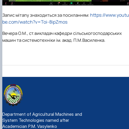
https://www.youtu
Запис мітапу знаходиться за посиланням:
be.com/watch?v=Toi-8ipZmos
Вечера О.М., ст.викладач кафедри сільськогосподарських
машин та системотехніки ім. акад. П.М.Василенка.
Department of Agricultural Machines and
System Technologies named after
Academician P.M. Vasylenko