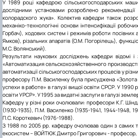
У 1989 році кафедрою сільськогосподарських машин
дослідними установами розроблено рекомендаці
колорадского жука». Колектив кафедри також роз
механіко-технологічні основи інтенсифікації робочи
Горбач), хо
дових систем і режимів роботи
посівних 
Ямков), різальних апаратів (О.М. Погорілець), функці
М.С. Волянський).
Результати наукових досліджень кафедри відомі і з
«Автоматизация сельскохозяйственного производства
автоматизації сільськогосподарських
процесів у різн
професору П.М. Василенку була присуджена «Золота м
успехи в работе» в галузі вищої освіти СРСР. У 1990 
освіти УРСР». У 1995 за видатні заслуги в галузі
землер
Кафедру у різні роки очолюва­ли: професори К.Г. Шіндл
(1930-1935), П.М. Василенко (1935-1941, 1944-1948, 19
П.С. Короткевич (1976-1988).
З 1988 по 2005 рр. кафедру очолював один з самих т
екосистем –
ВОЙТЮК Дмитро Григорович - професор, чл