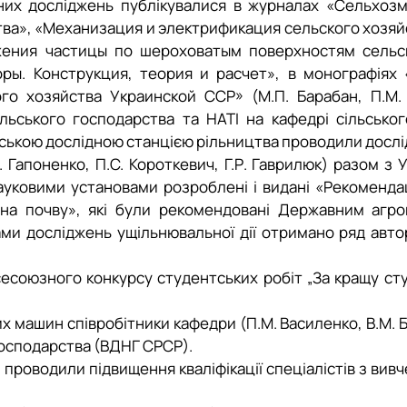
них досліджень публікувалися в журналах «Сельхозм
ва», «Механизация и электрификация сельского хозяйст
вижения частицы по шероховатым поверхностям сель
оры. Конструкция, теория и расчет», в монографіях
го хозяйства Украинской ССР» (М.П. Барабан, П.М. 
сільського господарства та НАТІ на кафедрі сільсь
ською дослідною станцією рільництва проводили дослід
 Гапоненко, П.С. Короткевич, Г.Р. Гаврилюк) разом з 
 науковими установами розроблені і видані «Рекоме
на почву», які були рекомендовані Державним агр
ами досліджень ущільнювальної дії отримано ряд авто
союзного конкурсу студентських робіт „За кращу студе
 машин співробітники кафедри (П.М. Василенко, В.М. Бу
осподарства (ВДНГ СРСР).
) проводили підвищення кваліфікації спеціалістів з ви