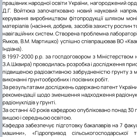
працівник народної освіти України, нагороджений орд
Д.Г. Войтюка започатковано новий науковий напря
керування виробництвом фітопродукції шляхом моні
матеріалів (насіння, добрив, засобів захисту рослин 
навігаційних систем. Створена проблемна лабораторія 
Ямков, В.М. Мартишко)
успішно співпрацював ВО «Кван
Індіана).
В 1997-2000 р.р. за госпдоговором з Міністерством 
З.А.Шквира) проводилась розробка і дослідження прис
підвищеною радіоактивною забрудненістю грунту з 
виконанні ґрунтообробних і посівних робіт.
За результатами досліджень одержано патент України н
рекомендації щодо зменшення надходження радіонукл
радіонуклідів у ґрунті.
За останні 40 років кафедрою опубліковано понад 30 пі
вищою і
середньою освітою.
Кафедра забезпечує підготовку бакалаврів на 7 факул
машини», «Гідропривод сільськогосподарської т