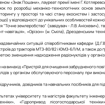
еном «Знак Пошани», лауреат премії імені Г. Котляревс
мок по розробці механіко-технологічних основ земл
торингу у просторі та часі стану екосистем і засто
тощо) у відповідності до унікальних особливостей кожн
"Точне землеробство" (завідувач - Л.В. Аніскевич), тв
т-навігація», «Орізон» (м. Сміла), Дрезденсь­ким тех
надзвичайних ситуацій співробітниками кафедри (Д.Г.В
троїв до тракторів МТЗ-80/82 і ЮМЗ-6Л/М, а також до ґ
метою зменшення надходження радіонуклідів у органі
а винахід «Пристрій для очищення забрудненого повітря
ідів у організм обслуговуючого персоналу при викона
дручників, до­
відників та навчальних посібників
для пі
ьтетах університету та магістрів факультету інженері
ехніки», «Гідропривод лісогосподарської техніки