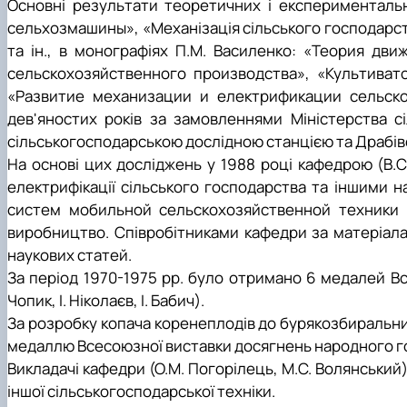
Основні результати теоретичних і експерименталь
сельхозмашины», «Механізація сільського господарст
та ін., в монографіях П.М. Василенко: «Теория д
сельскохозяйственного производства», «Культиват
«Развитие механизации и елек
трификации сельско
дев'яностих років за замовленнями Міністерства 
сільськогосподарською дослідною станцією та Драбів
На основі цих досліджень у 1988 році кафедрою (В.С.
електрифікації сільського господарства та іншими
систем мобильной сельскохозяйственной техники 
виробництво. Спів­робітниками кафедри за матеріал
наукових статей.
За період 1970-1975 рр. було отримано 6 медалей Все
Чопик, І. Ніколаєв, І. Бабич).
За розробку копача коренеплодів до бурякозбиральних
медаллю Всесоюзної виставки досягнень народного г
Викладачі кафедри (О.М. Погорілець, М.С. Волянський
іншої сільськогосподарської техніки.