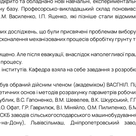
відкрито та обладнано нові навчальні, експериментальн
рну базу. Професорсько-викладацький склад поновивс
М. Василенко, І.П. Яценко, які пізніше стали відомим
вих досліджень, що були присвячені проблемам вибору 
сконалення механізованих процесів обробітку грунту т
ищено. Але після евакуації, внаслідок наполегливої прац
 процесу.
 інститутів. Кафедра взяла на себе завдання з розробк
. був обраний дійсним членом (академіком) ВАСГНІЛ.
Пі
етичних основ і методів розрахунку параметрів робочи
блик, В.С. Гапоненко, В.М. Шевелев, В.К. Шкурський, Г.П
Є.О. Офат,
Г.Р. Гаврилюк, В.І. Міняйло, О.М. Пилипенко, Б.
 з ДСКБ заводів сільськогосподарського машинобудування
-на-Дону), Львівсільмаш, Дніпропетровський заво