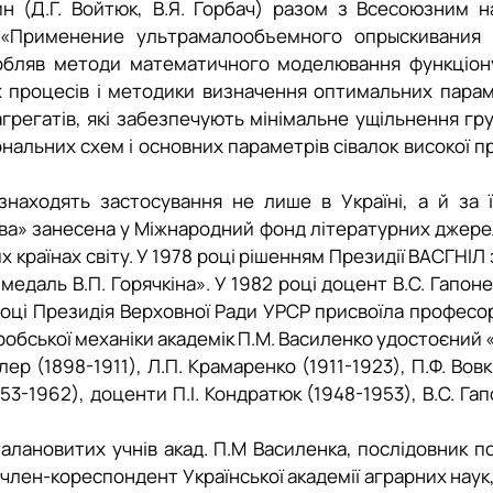
 (Д.Г. Войтюк, В.Я. Горбач) разом з Всесоюзним на
ї «Применение ультрамалообъемного опрыскивания
робляв методи математичного моделювання функціо
х процесів і методики визначення оптимальних параме
агрегатів, які забезпечують мінімальне ущільнення грун
ональних схем і основних параметрів сівалок високої пр
находять застосування не лише в Україні, а й за її
» занесена у Міжнародний фонд літературних джерел 
их країнах світу. У 1978 році рішенням Президії ВАСГН
едаль В.П. Горячкіна». У 1982 році доцент В.С. Гапо
році
Президія Верховної Ради УРСР при
своїла професор
обської механіки академік
П.М. Василенко удостоєний 
ер (1898-1911), Л.П. Крамаренко (1911-1923), П.Ф. Вовк
53-1962), доценти П.І. Кондратюк (1948-1953), В.С. Гап
алановитих учнів акад. П.М Василенка, послідовник по
ен-кореспондент Української академії аграрних наук, 