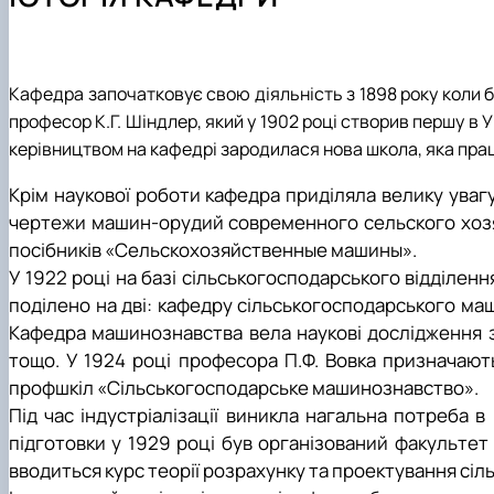
Теслюк Віктор Васильович
Мартишко Віктор Миколайович
Онищенко Володимир Борисович
Курка Віталій Петрович
Кафедра започатковує свою діяльність з 1898 року коли 
Росамаха Юрій Олександрович
професор К.Г. Шіндлер, який у 1902 році створив першу в
Деркач Олексій Павлович
керівництвом на кафедрі зародилася нова школа, яка пр
Сівак Ігор Миколайович
Крім наукової роботи кафедра приділяла велику увагу
Лавріненко Олександр Тимофійович
чертежи машин-орудий современного сельского хозяйс
Онищенко Борис Володимирович
посібників «Сельскохозяйственные машины».
Волянський Михайло Станіславович
У 1922 році на базі сільськогосподарського відділен
Вечера Олег Миколайович
поділено на дві: кафедру сільськогосподарського ма
Карлаш Олександр Петрович
Кафедра машинознавства вела наукові дослідження з
Гаркуша Наталія Миколаївна
тощо. У 1924 році професора П.Ф. Вовка призначають
Кіру Валентина Василівна
профшкіл «Сільськогосподарське машинознавство».
Ямков Олександр Володимирович
Під час індустріалізації виникла нагальна потреба в п
Білоконь Ольга Борисівна
підготовки у 1929 році був організований факультет 
Тихий Олександр Іванович
вводиться курс теорії розрахунку та проектування сі