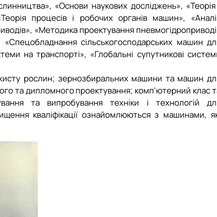
линництва», «Основи наукових досліджень», «Теорія 
Теорія процесів і робочих органів машин», «Аналі
риводів», «Методика проектування пневмогідроприводі
ї», «Спецобладнання сільськогосподарських машин дл
стеми на транспорті», «Глобальні супутникові систем
захисту рослин; зернозбиральних машини та машин дл
ого та дипломного проекту­вання; комп'ютерний клас т
ування та випробування техніки і технологій дл
вищення кваліфікації ознайомлюються з машинами, як