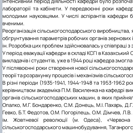
Інтенсивний період діяльності кафедри було розпочат
лабораторії та кабінети. У передвоєнні роки кафе
молодими науковцями. У числі аспірантів кафедри бу
вченими.
Реорганізація сільськогосподарського виробництва, 
обгрунтування параметрів робочих органів зернових і
ін. Розробка цих проблем здійснювалась у співпраці 
У період евакуації кафедри в складі КСГІ в Казахський
викладачів і студентів, уже в 1944 році кафедра змог
У післявоєнні роки створення нової сільськогосподар
теорії та розрахунку процесів і механізмів сільськог
В різні періоди (1935-1941, 1944-1948 та 1953-1962 ро
керівництвом академіка П.М. Василенка на кафедрі ви
ор­ганів сільськогосподарських машин, в яких прийняли
Опалко, М.Г. Бондаренко, С.М. Донець, М.І. Пахарь, Д.Г
Гевко, Б.Т. Федотов, О.М. Погорілець, О.М. Дімчев, Л
ім. Жовтневої революції (м. Одеса), «Червона 
сільськогосподарського машинобудування, Таганрогсь