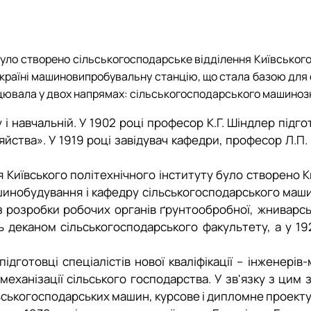
було створено сільськогосподарське відділення Київського
 Україні машиновипробувальну станцію, що стала базою для
ацювала у двох напрямах: сільськогосподарського машино
 і навчальній. У 1902 році професор К.Г. Шіндлер підг
тва». У 1919 році завідувач кафедри, професор Л.П. 
ня Київського політехнічного інституту було створено 
шинобудування і кафедру сільськогосподарського машин
 розробки робочих органів ґрунтообробної, жниварськ
 деканом сільськогосподарського факультету, а у 192
ідготовці спеціалістів нової кваліфікації – інженерів-
механізації сільського господарства. У зв'язку з цим
льськогосподарських машин, курсове і дипломне проект