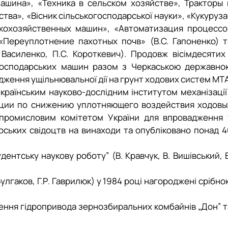
ашина», «Техника в сельском хозяйстве», Тракторы 
ва», «Вісник сільськогосподарської науки», «Кукуруза
скохозяйственных машин», «Автоматизация процессо
 «Переуплотнение пахотных почв» (В.С. Гапонен
ко) т
Василенко, П.С. Короткевич). Продовж вісімдесятих 
когосподарських машин разом з Черкаською державно
ження ущільнювальної дії на грунт ходових систем МТА
Українським науково-дослідним інститутом механізації 
ндации по снижению уплотняющего воздействия ходовы
опромисловим комітетом України для впровадження 
рських свідоцтв на винаходи та опубліковано понад 4
нтську наукову роботу” (В. Кравчук, В. Вишівський, В
лгаков, Г.Р. Гаврилюк) у 1984 році нагороджені срібно
вчення гідропривода зернозбиральних комбайнів „Дон” т