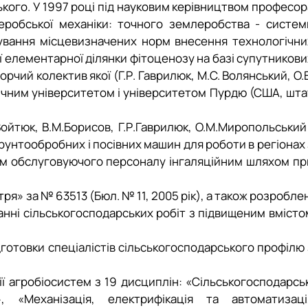
ького
.
У 1997 році під науковим керівництвом професор
еробської механіки: точного землеробства - систем
сування місцевизначених норм внесення технологічни
ої елементарної ділянки фітоценозу на базі супутникови
орчий колектив якої (Г.Р. Гаврилюк,
М.С. Волянський, О.В
нічним університетом і університетом Пурдю (США, шта
ойтюк, В.М.Борисов, Г.Р.Гаврилюк, О.М.Миропольський 
рунтообробних і посівних машин для роботи в регіонах 
зм обслуговуючого персоналу інгаляційним шляхом пр
» за № 63513 (Бюл. № 11, 2005 рік), а також розроблен
нні сільськогосподарських робіт з підвищеним вмісто
дготовки спеціалістів сільсько­господарського профілю 
ї агробіосистем з 19 дисциплін: «Сільськогосподарськ
», «Механізація, електрифікація та автоматизаці