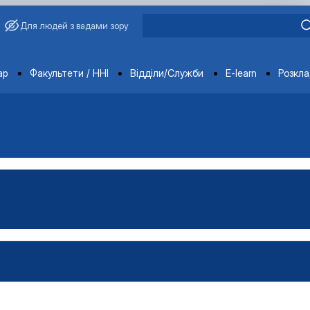
Для людей з вадами зору
ments
ар
Факультети / ННІ
Відділи/Служби
E-learn
Розкл