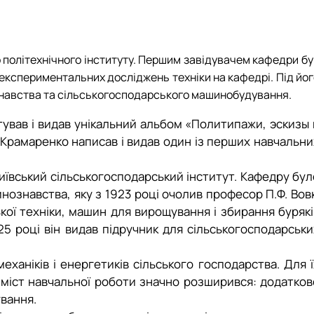
 політехнічного інституту. Першим завідувачем кафедри бу
 експериментальних досліджень техніки на кафедрі. Під йо
знавства та сільськогосподарського машинобудування.
отував і видав унікальний альбом «Политипажи, эскизы 
Крамаренко написав і видав один із перших навчальни
Київський сільськогосподарський інститут. Кафедру бул
ознавства, яку з 1923 році очолив професор П.Ф. Вовк
ої техніки, машин для вирощування і збирання бурякі
5 році він видав підручник для сільськогосподарськи
механіків і енергетиків сільського господарства. Для ї
 зміст навчальної роботи значно розширився: додатков
ування.