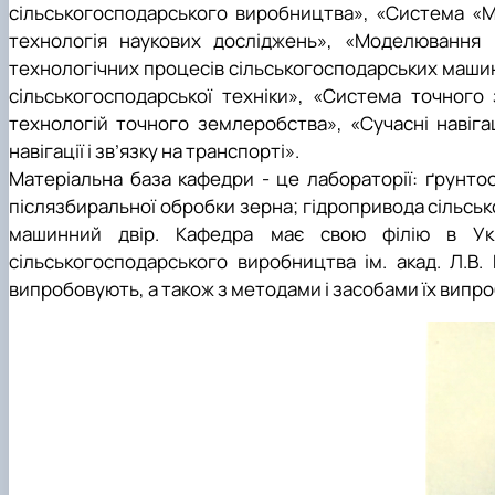
сільськогосподарського виробництва», «Система «М
технологія наукових досліджень», «Моделювання 
технологічних процесів сільськогосподарських машин
сільськогосподарської техніки», «Система точного
технологій точного землеробства», «Сучасні навіга
навігації і зв’язку на транспорті».
Матеріальна база кафедри - це лабораторії: ґрунт
післязбиральної обробки зерна; гідропривода сільськ
машинний двір. Кафедра має свою філію в Укра
сільськогосподарського виробництва ім. акад. Л.В.
випробовують, а також з методами і засобами їх випр