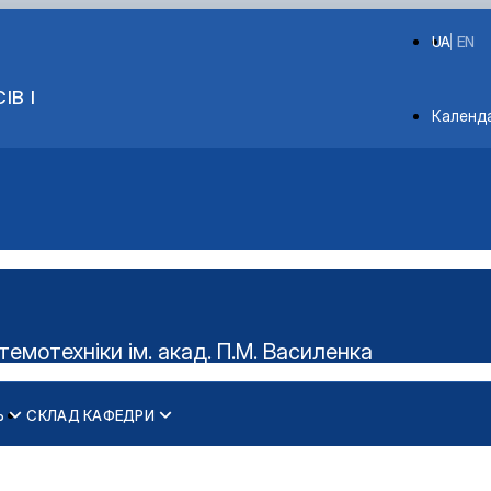
UA
EN
ІВ І
Depart
Календ
мотехніки ім. акад. П.М. Василенка
Ь
СКЛАД КАФЕДРИ