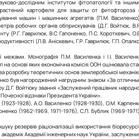
уково-дослідним інститутом фітопатології та іншим
 растений картофеля для защиты от фитофтороза 
нування машин і
машинних агрегатів (П.М. Василенко)
трів робочих органів обприскувачів (Д.Г. Войтюк, В.Я
ту (Р.Г. Гаврилюк, В.С Гапоненко, П.С. Короткевич, О.В
одуктивності (Л.В. Аніске
вич, Г.Р. Гаврилюк, Г.П. Опалк
 межами. Монографія П.М. Василенка і І.І. Василенк
на основі яких економічна комісія ООН оцінювала ста
ІЛ за розробку теоретичних основ землеробської механік
ненко був нагороджений нагрудним зна­ком «За отличны
у Д.Г. Войтюку звання «Заслужений працівник народно
«Почесної відзнаки Президента України».
 (1923-1928), А.О. Василенко (1928-1930), О.М. Карпенк
оненко (1962-1969, 1971-1976), С.П. Бублик (1969-1971)
шуку резервів раціоналізації використання біоресурсі
академік Академії інженерних наук України, заслужени