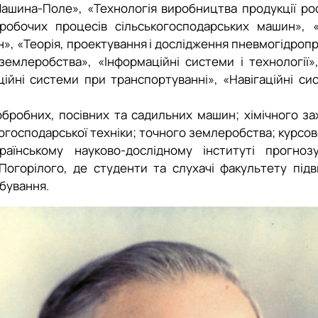
ашина-Поле», «Технологія виробництва продукції рос
робочих процесів сільськогосподарських машин», «
», «Теорія, проектування і дослідження пневмогідроп
 землеробства», «Інформаційні системи і технологі
ційні системи при транспортуванні», «Навігаційні си
ообробних, посівних та садильних машин; хімічного 
огосподарської техніки; точного землеробства; курсов
їнському науково-дослідному інституті прогноз
 Погорілого, де студенти та слухачі факультету під
обування.