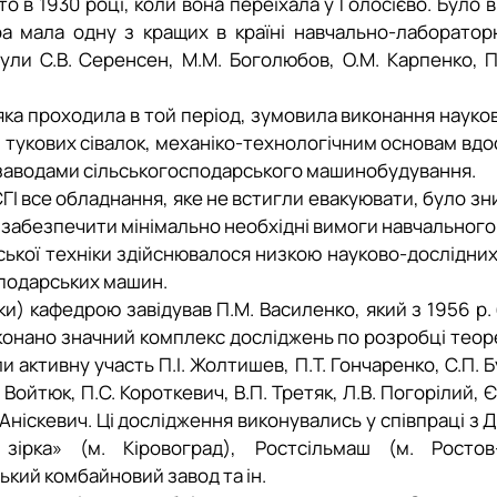
о в 1930 році, коли вона переїхала у Голосієво. Було 
дра мала одну з кращих в країні навчально-лаборато
ли С.В. Серенсен, М.М. Боголюбов, О.М. Карпенко, П.
яка проходила в той період, зумовила виконання науко
 тукових сівалок, механіко-технологічним основам вдо
з заводами сільськогосподарського машинобудування.
 СГІ все обладнання, яке не встигли евакуювати, було зн
ла забезпечити мінімально необхідні вимоги навчального
ської техніки здійснювалося низкою науково-дослідних
осподарських машин.
ки)
кафедрою завідував П.М. Василенко, який з 1956 р
конано значний комплекс досліджень по ро­зробці теор
 активну участь П.І. Жолтишев, П.Т. Гончаренко, С.П. Бу
. Войтюк, П.С. Короткевич,
В.П. Третяк, Л.В. Погорілий, 
.В. Аніскевич. Ці дослідження виконувались у співпраці
зірка» (м. Кіровоград), Ростсільмаш (м. Ростов
кий комбайновий завод та ін.