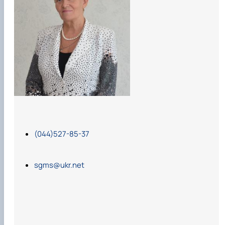
Карлаш Олександр Петрович
Гаркуша Наталія Миколаївна
Кіру Валентина Василівна
Ямков Олександр Володимирович
Білоконь Ольга Борисівна
Тихий Олександр Іванович
(044)527-85-37
sgms@ukr.net