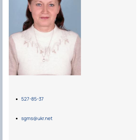
Карлаш Олександр Петрович
Гаркуша Наталія Миколаївна
Кіру Валентина Василівна
Ямков Олександр Володимирович
Білоконь Ольга Борисівна
Тихий Олександр Іванович
527-85-37
sgms@ukr.net