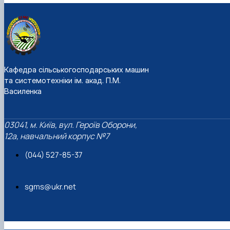
У 2015 - 2023 р.р. виконував обов’язки заступника декана
з навчальної та виховної роботи механіко-технологічного
факультету. З 2017 року – член проєктних груп з розробки
освітньо-професійних програм «Агроінженерія»
здобувачів першого і другого рівнів вищої освіти та
освітньо-наукової програми «Агроінженерія» здобувачів
Кафедра сільськогосподарських машин
та системотехніки ім. акад. П.М.
другого рівня вищої освіти. З 2020 року – гарант освітньо-
Василенка
професійної програми «Агроінженерія» здобувачів
першого рівня вищої освіти. У 2015 - 2024 р.р. – голова
навчально-методичної комісії механіко-технологічного
03041, м. Київ, вул. Героїв Оборони,
факультету та член навчально-методичної ради НУБіП
12а, навчальний корпус №7
України. З 2024 року – член навчально-методичної комісії
механіко-технологічного факультету. З 2023 року –
(044) 527-85-37
голова ЕК в Бережанському агротехнічному інституті. З
2024 року – голова ЕК в Бережанському фаховому
коледжі.
sgms@ukr.net