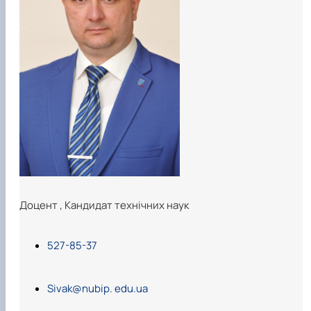
Карлаш Олександр Петрович
Гаркуша Наталія Миколаївна
Кіру Валентина Василівна
Ямков Олександр Володимирович
Білоконь Ольга Борисівна
Тихий Олександр Іванович
Доцент
,
Кандидат технічних наук
527-85-37
Sivak@nubip. edu.ua