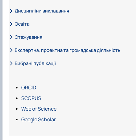
Дисципліни викладання
Освіта
Проводить лекційні та лабораторні заняття з дисципліни:
«Сільськогосподарські машини».
Стажування
2000-2003 рр. – аспірант Національного аграрного
університету.
Експертна, проектна та громадська діяльність
Вибрані публікації
2001-2009 рр. – комендант гуртожитку №5 Національного
аграрного університету, 2001-2007 рр. – науковий
співробітник проблемної лабораторії «Точне
ORCID
землеробство» Національного аграрного університету,
2007-2008 рр. – головний інженер Національного
SCOPUS
аграрного університету, 2008-2012 рр. – асистент, ст.
Web of Science
викл., доцент кафедри конструювання машин НУБіП
України, 2012-2015 рр. – доцент кафедри будівництва
Google Scholar
НУБіП України, З 2016 р. – працює на посаді доцента
кафедри сільськогосподарських машин та системотехніки
імені академіка П.М. Василенка.