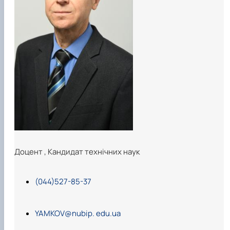
Карлаш Олександр Петрович
Гаркуша Наталія Миколаївна
Кіру Валентина Василівна
Ямков Олександр Володимирович
Білоконь Ольга Борисівна
Тихий Олександр Іванович
Доцент
,
Кандидат технічних наук
(044)527-85-37
YAMKOV@nubip. edu.ua