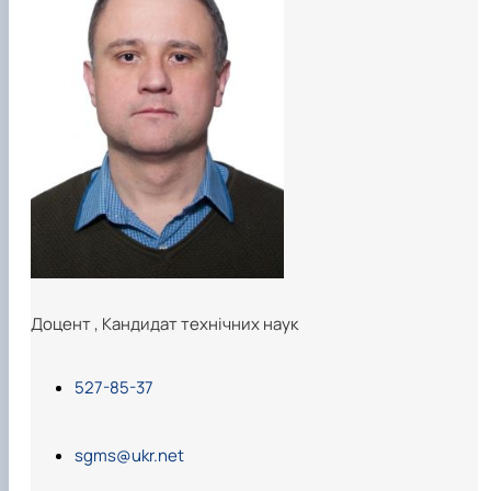
Карлаш Олександр Петрович
Гаркуша Наталія Миколаївна
Кіру Валентина Василівна
Ямков Олександр Володимирович
Білоконь Ольга Борисівна
Тихий Олександр Іванович
Доцент
,
Кандидат технічних наук
527-85-37
sgms@ukr.net