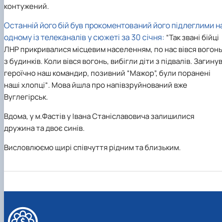
контужений.
Останній його бій був прокоментований його підлеглими н
одному із телеканалів у сюжеті за 30 січня:
“Так звані бійці
ЛНР прикривалися місцевим населенням, по нас вівся вогон
з будинків. Коли вівся вогонь, вибігли діти з підвалів. Загину
героїчно наш командир, позивний “Мажор”, були поранені
наші хлопці“. Мова йшла про напівзруйнований вже
Вуглегірськ.
Вдома, у м.Фастів у Івана Станіславовича залишилися
дружина та двоє синів.
Висловлюємо щирі співчуття рідним та близьким.