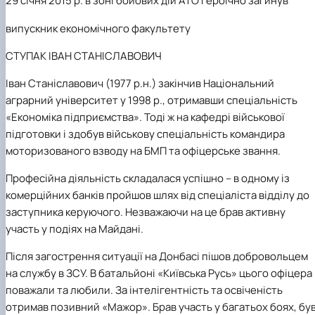
29 січня 2015 р. в зоні бойових дій АТО героїчно загинув
Проєкт «Розвиток лідерських навичок жінок
та мереж для забезпечення рівності у …
випускник економічного факультету
СТУПАК ІВАН СТАНІСЛАВОВИЧ
Іван Станіславович (1977 р.н.) закінчив Національний
аграрний університет у 1998 р., отримавши спеціальність
«Економіка підприємства». Тоді ж на кафедрі військової
підготовки і здобув військову спеціальність командира
моторизованого взводу на БМП та офіцерське звання.
Професійна діяльність складалася успішно – в одному із
комерційних банків пройшов шлях від спеціаліста відділу до
заступника керуючого. Незважаючи на це брав активну
участь у подіях на Майдані.
Після загострення ситуації на Донбасі пішов добровольцем
на службу в ЗСУ. В батальйоні «Київська Русь» цього офіцера
поважали та любили. За інтелігентність та освіченість
отримав позивний «Мажор». Брав участь у багатьох боях, бу