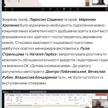
Зокрема, проф.
Ларисою Сущенко
та проф.
Мариною
Хроленко
було відзначено необхідність підсилення мовно-
комунікативної компетентності здобувачів освіти в контекст
формування в них здатності послуговуватись державною
мовою. Стосовно важливості іншомовної підготовки
майбутніх освітніх менеджерів висловились
Луіза
Стрельцова
та
Наталія Гарбуз
і запропонували розглянути
можливість збільшення кількості кредитів і аудиторних годи
на вивчення ОК «Ділова іноземна мова». До діалогу
долучились магістранти
Дмитро Лобачевський, Вячеслав
Рубан, Владислав Бондаренко
та ін., які були суголосні із
виступаючими спікерами.