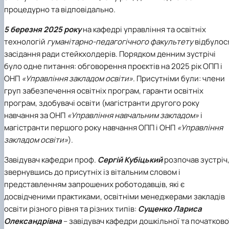
Department of English for Technical and
процедурно та відповідально.
Agrobiological Specialties
Department of English Philology
5 березня 2025 року
на кафедрі управління та освітніх
Department of Physical Education
технологій
гуманітарно-педагогічного факультету
відбулос
Department of Philosophy and International
засідання ради стейкхолдерів. Порядком денним зустрічі
Communication
було одне питання: обговорення проєктів на 2025 рік ОПП і
Department of Psychology
ОНП
«Управління закладом освіти»
. Присутніми були: члени
Department of Culturology
груп забезпечення освітніх програм, гаранти освітніх
програм, здобувачі освіти (магістранти другого року
навчання за ОНП
«Управління навчальним закладом»
і
магістранти першого року навчання ОПП і ОНП
«Управління
закладом освіти»
).
Завідувач кафедри проф.
Сергій Кубіцький
розпочав зустріч
звернувшись до присутніх із вітальним словом і
представленням запрошених роботодавців, які є
досвідченими практиками, освітніми менеджерами закладів
освіти різного рівня та різних типів:
Сущенко Лариса
Олександрівна
– завідувач кафедри дошкільної та початково