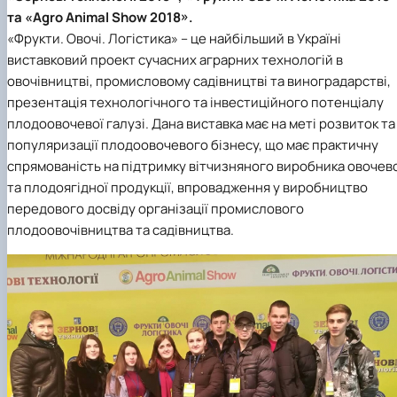
Проєкт «Розвиток лідерських навичок жінок
та «Agro Animal Show 2018».
та мереж для забезпечення рівності у …
«Фрукти. Овочі. Логістика» – це найбільший в Україні
виставковий проект сучасних аграрних технологій в
овочівництві, промисловому садівництві та виноградарстві,
презентація технологічного та інвестиційного потенціалу
плодоовочевої галузі. Дана виставка має на меті розвиток та
популяризації плодоовочевого бізнесу, що має практичну
спрямованість на підтримку вітчизняного виробника овочев
та плодоягідної продукції, впровадження у виробництво
передового досвіду організації промислового
плодоовочівництва та садівництва.