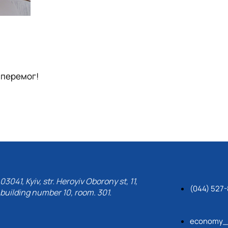
 перемог!
03041, Kyiv, str. Heroyiv Oborony st, 11,
(044) 527
building number 10, room. 301.
economy_