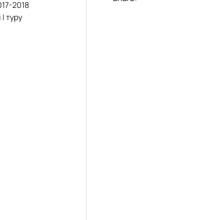
017-2018
І туру