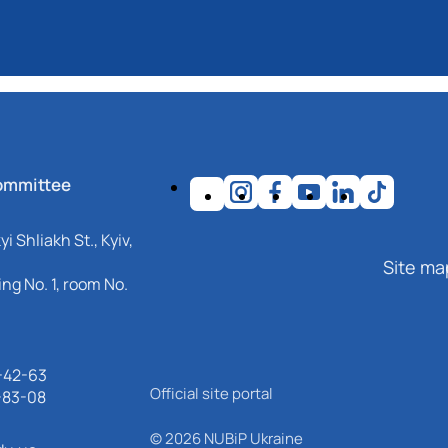
ommittee
i Shliakh St., Kyiv,
Site ma
ng No. 1, room No.
-42-63
Official site portal
-83-08
© 2026 NUBiP Ukraine