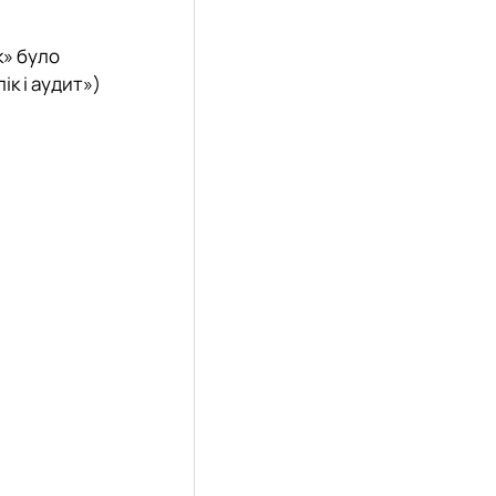
к» було
ік і аудит»)