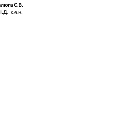
люга Є.В.
І.Д.
, к.е.н.,