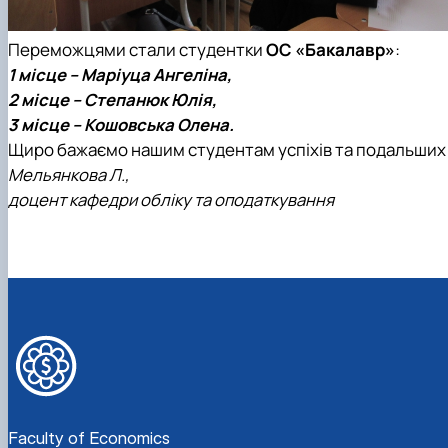
Переможцями стали
студентки
ОС «Бакалавр»
:
1 місце –
Маріуца Ангеліна,
2 місце –
Степанюк Юлія,
3 місце – Кошовська Олена.
Щиро бажаємо нашим студентам успіхів та подальших
Мельянкова Л.,
доцент кафедри
обліку та оподаткування
Faculty of Economics