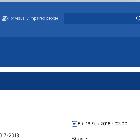
For visually impaired people
практичного навчання в агра…
роблеми забруднення води та…
ових/кредитних дорадників
 забезпечення рівності у …
Fri, 16 Feb 2018 - 02:00
017-2018
Share: