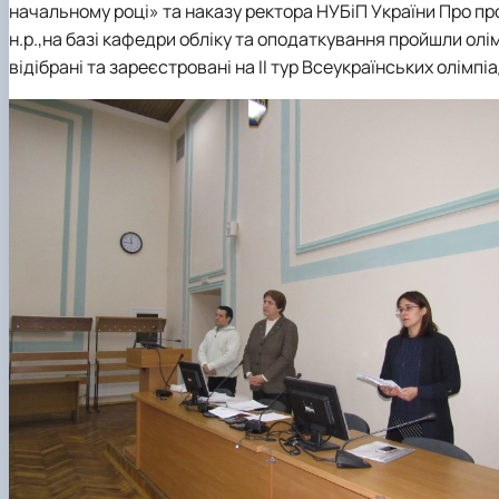
начальному році» та наказу ректора НУБіП України Про про
Вибіркові дисципліни
Міжкафедральна навчально-наукова лабораторія розви
Кафедра готельно-ресторанної справи та туризму
н.р.,
на базі кафедри обліку та оподаткування
пройшли олім
Неформальна освіта
Міжнародна науково-практична конференція, присвяч
відібрані та зареєстровані на ІІ тур Всеукраїнських олімпі
Корисні посилання
Скринька довіри