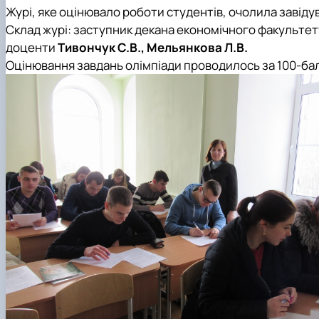
Журі, яке оцінювало роботи студентів, очолила завіду
Склад журі: заступник декана економічного факультету
доценти
Тивончук С.В., Мельянкова Л.В.
Оцінювання завдань олімпіади проводилось за 100-б