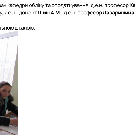
вач
кафедри обліку та оподаткування, д.е.н. професор
Ка
, к.е.н., доцент
Шиш А.М.
, д.е.н. професор
Лазаришина 
альною шкалою.