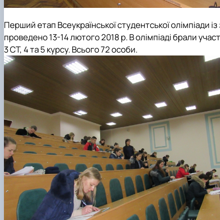
Перший етап Всеукраїнської студентської олімпіади і
проведено 13-14 лютого 2018 р. В олімпіаді брали учас
3 СТ, 4 та 5 курсу. Всього 72 особи.