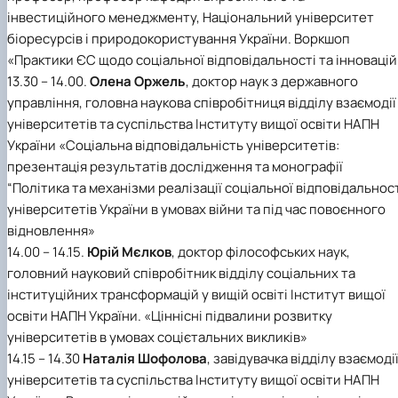
інвестиційного менеджменту, Національний університет
біоресурсів і природокористування України. Воркшоп
«Практики ЄС щодо соціальної відповідальності та інновацій
13.30 – 14.00.
Олена Оржель
, доктор наук з державного
управління, головна наукова співробітниця відділу взаємодії
університетів та суспільства Інституту вищої освіти НАПН
України «Соціальна відповідальність університетів:
презентація результатів дослідження та монографії
“Політика та механізми реалізації соціальної відповідальнос
університетів України в умовах війни та під час повоєнного
відновлення»
14.00 – 14.15.
Юрій Мєлков
, доктор філософських наук,
головний науковий співробітник відділу соціальних та
інституційних трансформацій у вищій освіті Інститут вищої
освіти НАПН України. «Ціннісні підвалини розвитку
університетів в умовах соцієтальних викликів»
14.15 – 14.30
Наталія Шофолова
, завідувачка відділу взаємоді
університетів та суспільства Інституту вищої освіти НАПН