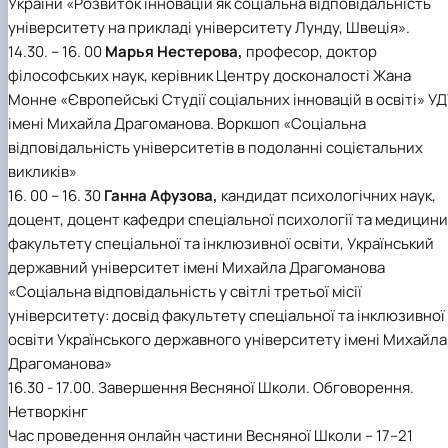
України «Розвиток інновацій як соціальна відповідальність
університету на прикладі університету Лунду, Швеція».
14.30. – 16. 00
Марья Нестерова,
професор, доктор
філософських наук, керівник Центру досконалості Жана
Монне «Європейські Студії соціальних інновацій в освіті» УД
імені Михайла Драгоманова. Воркшоп «Соціальна
відповідальність університетів в подоланні соцієтальних
викликів»
16. 00 – 16. 30
Ганна Афузова,
кандидат психологічних наук,
доцент, доцент кафедри спеціальної психології та медицини
факультету спеціальної та інклюзивної освіти, Український
державний університет імені Михайла Драгоманова
«Соціальна відповідальність у світлі третьої місії
університету: досвід факультету спеціальної та інклюзивної
освіти Українського державного університету імені Михайла
Драгоманова»
16.30 - 17.00. Завершення Весняної Школи. Обговорення.
Нетворкінг
Час проведення онлайн частини Весняної Школи – 17–21