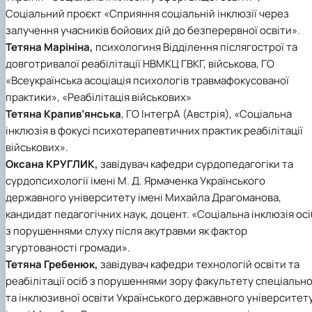
Соціальний проєкт «Сприяння соціальній інклюзії через
залучення учасників бойових дій до безперервної освіти».
Тетяна Марініна,
психологиня Відділення післягострої та
довготривалої реабілітації НВМКЦ ГВКГ, військова, ГО
«Всеукраїнська асоціація психологів травмафокусованої
практики», «Реабілітація військових»
Тетяна Крапив’янська
, ГО ІнтегрА (Австрія), «Соціальна
інклюзія в фокусі психотерапевтичних практик реабілітації
військових».
Оксана КРУГЛИК,
завідувач кафедри сурдопедагогіки та
сурдопсихології імені М. Д. Ярмаченка Українського
державного університету імені Михайла Драгоманова,
кандидат педагогічних наук, доцент. «Соціальна інклюзія осі
з порушеннями слуху після акутравми як фактор
згуртованості громади».
Тетяна Гребенюк,
завідувач кафедри технологій освіти та
реабілітації осіб з порушеннями зору факультету спеціально
та інклюзивної освіти Українського державного університет