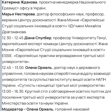
Катерина Жданова
, проєктна менеджерка Національного
Еразмус+ офісу в Україні.
Марья Нестерова
, доктор філософських наук, професор,
керівник Центру досконалості Жана Монне «Європейські
Студії соціальних інновацій в освіті» УДУ імені Михайла
Драгоманова.
12.30 – 12.45
Діана Спулбер
, професор Університету Генуї,
європейський експерт команди Центру досконалості Жана
Монне «Європейські Студії соціальних інновацій в освіті»
ESSIE. «Європейські практики впровадження третьої місії
університетів».
12.45 – 13.00.
Олена Оржель
, доктор наук з державного
управління, головна наукова співробітниця відділу взаємодії
університетів та суспільства Інституту вищої освіти НАПН
України. «Сутність і концепції третьої місії університетів».
13.00 – 16.30. Круглий стіл з обговорення освітніх політик дл
посилення третьої місії університетів за участі експертів
Міністерства освіти та науки України.
Модератор – Олена Оржель
, головний науковий