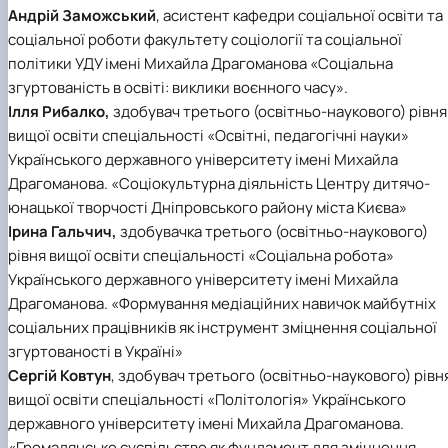
Андрій Заможський
, асистент кафедри соціальної освіти та
соціальної роботи факультету соціології та соціальної
політики УДУ імені Михайла Драгоманова «Соціальна
згуртованість в освіті: виклики воєнного часу».
Ілля Рибалко,
здобувач третього (освітньо-наукового) рівня
вищої освіти спеціальності «Освітні, педагогічні науки»
Українського державного університету імені Михайла
Драгоманова. «Соціокультурна діяльність Центру дитячо-
юнацької творчості Дніпровського району міста Києва»
Ірина Гальчич,
здобувачка третього (освітньо-наукового)
рівня вищої освіти спеціальності «Соціальна робота»
Українського державного університету імені Михайла
Драгоманова. «Формування медіаційних навичок майбутніх
соціальних працівників як інструмент зміцнення соціальної
згуртованості в Україні»
Сергій Ковтун
, здобувач третього (освітньо-наукового) рівн
вищої освіти спеціальності «Політологія» Українського
державного університету імені Михайла Драгоманова.
«Громадянське суспільство як фундамент для зміцнення