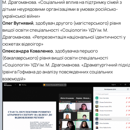
М. Драгоманова. «Соціальний вплив на підтримку сімей з
дітьми неурядовими організаціями в умовах російсько-
української війни»
Олег Вугнявий
, здобувач другого (магістерського) рівня
вищої освіти спеціальності «Соціологія» УДУ ім. М.
Драгоманова. «Репрезентація національної ідентичності у
сюжетах відеоігор»
Олександра Коваленко
, здобувачка першого
(бакалаврського) рівня вищої освіти спеціальності
«Соціологія» УДУ ім. М. Драгоманова. «Драматургічний підхі
Ірвінга Гофмана до аналізу повсякденних соціальних
взаємодій»