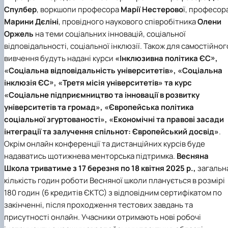
Спулбер
, воркшопи професора
Марії Нестерово
ї, професор
Марини Дєліні
, провідного наукового співробітника
Олени
Оржель
на теми соціальних інновацій, соціальної
відповідальності, соціальної інклюзії. Також для самостійног
вивчення будуть надані курси
«Інклюзивна політика ЄС»,
«Соціальна відповідальність університетів», «Соціальна
інклюзія ЄС», «Третя місія університетів» та курс
«Соціальне підприємництво та інновації в розвитку
університетів та громад», «Європейська політика
соціальної згуртованості», «Економічні та правові засади
інтеграції та залучення спільнот: Європейський досвід»
.
Окрім онлайн конференції та дистанційних курсів буде
надаватись щотижнева менторська підтримка.
Весняна
Школа триватиме з 17 березня по 18 квітня 2025 р.,
загальн
кількість годин роботи Весняної школи планується в розмірі
180 годин (6 кредитів ЄКТС) з відповідним сертифікатом по
закінченні, після проходження тестових завдань та
присутності онлайн. Учасники отримають нові робочі