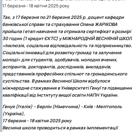
17 березня - 18 квітня 2025 року
Так, з 17 березня по 21 березня 2025 р. доцент кафедри
банківської справи та страхування Олена ЖАРІКОВА
пройшла І етап навчання та отримала сертифікат в розмірі
30 годин (1 кредит ЄКТС) у МІЖНАРОДНІЙ ВЕСНЯНІЙ ШКОЛ
«Інклюзія, соціальна відповідальність та підприємництво.
Соціальні інновації для розвитку громад та залучення
молоді» для студентів, здобувачів, молодих вчених,
аспірантів, докторантів, дослідників, викладачів,
представників професійних спільнот та громадянського
суспільства. В рамках Весняної Школи відбулося
міжнародне стажування в Університеті Генуї та підвищенн
кваліфікації від Інституту вищої освіти НАПН України.
Генуя (Італія) – Берлін (Німеччина) - Київ - Мелітополь
(Україна),
17 березня - 18 квітня 2025 року
Весняна школа проводиться в рамках імплементації