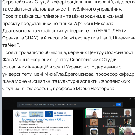
Європейських Студій в сфері соціальних інновацій, лідерств
та соціальної відповідальності, публічного управління.
Проєкт є міждисциплінарним та міжнародним, в команді
проєкту представники не тільки УДУ імені Михайла
Драгоманова та українських університетів (НУБіП, ЛНУ ім. І.
Франка та СНАУ), а й європейські експерти з Італії, Німеччин
та Чехії.
Проєкт тривалістю 36 місяців, керівник Центру Досконалості
Жана Монне –керівник Центру Європейських Студій
соціальних інновацій в освіті Українського державного
університету імені Михайла Драгоманова, професор кафедр
Жана Моне «Соціальні та культурні аспекти Європейських
Студій», д. філософ. н., професор Марья Нестерова.