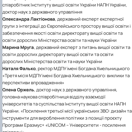
співробітник Інституту вищої освіти України НАПН України,
доктор наук з державного управління
Олександра Лактіонова
, державний експерт експертної
групи з інтеграції до Європейського простору вищої освіти і
забезпечення якості освіти директорату вищої освіти та
освіти дорослих Міністерства освіти та науки України
Марина Мруга
, державний експерт з питань вищої освіти та
освіти дорослих директорату вищої освіти та освіти
дорослих Міністерства освіти та науки України
Наталя Фалько
, ректор МДПУ імені Богдана Хмельницького
«Третя місія МДПУ імені Богдана Хмельницького: виклики та
перспективи впровадження»
Олена Оржель
, доктор наук з державного управління,
головна наукова співробітниця відділу взаємодії
університетів та суспільства Інституту вищої освіти НАПН
України. «Посилення третьої місії українських ЗВО: дизайн та
інструменти для вироблення політики з позиції проєкту
Програми Еразмус+ «UNICOM – Університети - посилення