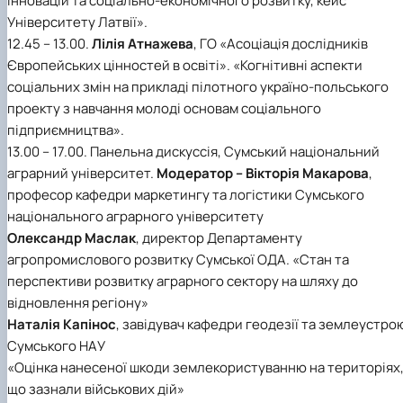
інновацій та соціально-економічного розвитку, кейс
Університету Латвії».
12.45 – 13.00.
Лілія Атнажева
, ГО «Асоціація дослідників
Європейських цінностей в освіті». «Когнітивні аспекти
соціальних змін на прикладі пілотного україно-польського
проекту з навчання молоді основам соціального
підприємництва».
13.00 – 17.00. Панельна дискуссія, Сумський національний
аграрний університет.
Модератор – Вікторія Макарова
,
професор кафедри маркетингу та логістики Сумського
національного аграрного університету
Олександр Маслак
, директор Департаменту
агропромислового розвитку Сумської ОДА. «Стан та
перспективи розвитку аграрного сектору на шляху до
відновлення регіону»
Наталія Капінос
, завідувач кафедри геодезії та землеустро
Сумського НАУ
«Оцінка нанесеної шкоди землекористуванню на територіях
що зазнали військових дій»