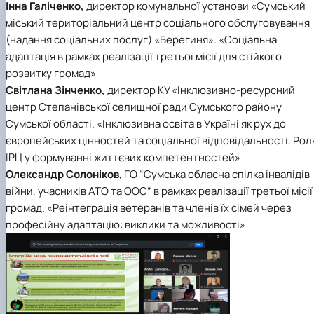
Інна Галіченко,
директор комунальної установи «Сумський
міський територіальний центр соціального обслуговування
(надання соціальних послуг) «Берегиня». «Соціальна
адаптація в рамках реалізації третьої місії для стійкого
розвитку громад»
Світлана Зінченко,
директор КУ «Інклюзивно-ресурсний
центр Степанівської селищної ради Сумського району
Сумської області. «Інклюзивна освіта в Україні як рух до
європейських цінностей та соціальної відповідальності. Рол
ІРЦ у формуванні життєвих компетентностей»
Олександр Солоніков
, ГО “Сумська обласна спілка інвалідів
війни, учасників АТО та ООС” в рамках реалізації третьої місії
громад. «Реінтеграція ветеранів та членів їх сімей через
професійну адаптацію: виклики та можливості»