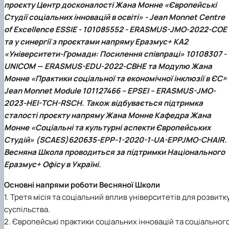
проєкту Центр досконалості Жана Монне «Європейські
Студії соціальних інновацій в освіті» - Jean Monnet Centre
of Excellence ESSIE - 101085552 - ERASMUS-JMO-2022-COE
та у синергії з проєктами напряму Еразмус+ КА2
«Університети-Громади: Посилення співпраці» 10108307 -
UNICOM — ERASMUS-EDU-2022-CBHE та Модулю Жана
Монне «Практики соціальної та економічної інклюзії в ЄС» 
Jean Monnet Module 101127466 – EPSEI – ERASMUS-JMO-
2023-HEI-TCH-RSCH. Також відбувається підтримка
сталості проєкту напряму Жана Монне Кафедра Жана
Монне «Соціальні та культурні аспекти Європейських
Студій» (SCAES)620635-EPP-1-2020-1-UA-EPPJMO-CHAIR.
Весняна Школа проводиться за підтримки Національного
Еразмус+ Офісу в Україні.
Основні напрями роботи Весняної Школи
1. Третя місія та соціальний вплив університетів для розвитк
суспільства.
2. Європейські практики соціальних інновацій та соціальног