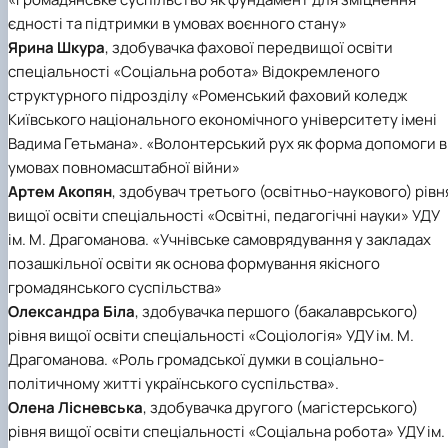
єдності та підтримки в умовах воєнного стану»
Ярина Шкура
, здобувачка фахової передвищої освіти
спеціальності «Соціальна робота» Відокремленого
структурного підрозділу «Роменський фаховий коледж
Київського національного економічного університету імені
Вадима Гетьмана». «Волонтерський рух як форма допомоги в
умовах повномасштабної війни»
Артем Акопян
, здобувач третього (освітньо-наукового) рівн
вищої освіти спеціальності «Освітні, педагогічні науки» УДУ
ім. М. Драгоманова. «Учнівське самоврядування у закладах
позашкільної освіти як основа формування якісного
громадянського суспільства»
Олександра Біла
, здобувачка першого (бакалаврського)
рівня вищої освіти спеціальності «Соціологія» УДУ ім. М.
Драгоманова. «Роль громадської думки в соціально-
політичному житті українського суспільства».
Олена Лісневська
, здобувачка другого (магістерського)
рівня вищої освіти спеціальності «Соціальна робота» УДУ ім.