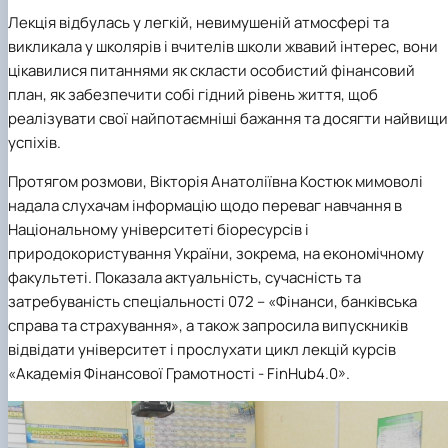
Лекція відбулась у легкій, невимушеній атмосфері та
викликала у школярів і вчителів школи жвавий інтерес, вони
цікавилися питаннями як скласти особистий фінансовий
план, як забезпечити собі гідний рівень життя, щоб
реалізувати свої найпотаємніші бажання та досягти найвищ
успіхів.
Протягом розмови, Вікторія Анатоліївна Костюк мимоволі
надала слухачам інформацію щодо переваг навчання в
Національному університеті біоресурсів і
природокористування України, зокрема, на економічному
факультеті.
Показала актуальність, сучасність та
затребуваність спеціальності 072 – «Фінанси, банківська
справа та страхування», а також запросила випускників
відвідати університет і прослухати цикл лекцій кур
сів
«Академія Фінансової Грамотності - FinHub4.0».