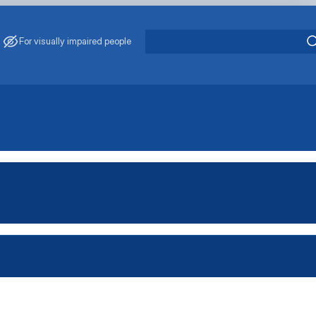
For visually impaired people
ція
ення