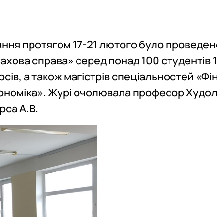
Найкращі наукові праці
Новини
План роботи гуртка
ання протягом 17-21 лютого було проведено
Волонтерський рух
Річні звіти
ахова справа» серед понад 100 студентів 1
Презентація
рсів, а також магістрів спеціальностей «Фі
кономіка». Журі очолювала професор Худолі
рса А.В.