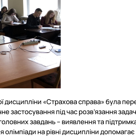
ї дисципліни «Страхова справа» була пер
чне застосування під час розв’язання задач
 головних завдань – виявлення та підтримк
я олімпіади на рівні дисципліни допомагає