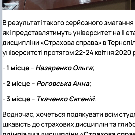
В результаті такого серйозного змагання
які представлятимуть університет на ІІ ет
дисципліни «Страхова справа» в Терноп
університеті протягом 22-24 квітня 2020 р
-
1 місце
–
Назаренко Ольга
;
-
2 місце
–
Роговська Анна
;
-
3 місце
–
Ткаченко Євгеній
.
Водночас, хочеться подякувати всім студе
цікавість до страхових дисциплін та глиб
олімпіади з дисципліни «Страхова спра