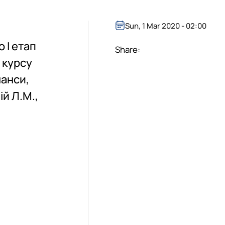
Sun, 1 Mar 2020 - 02:00
 І етап
Share:
 курсу
нанси,
й Л.М.,