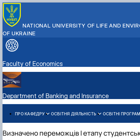
NATIONAL UNIVERSITY OF LIFE AND ENV
OF UKRAINE
Faculty of Economics
Department of Banking and Insurance
ПРО КАФЕДРУ
ОСВІТНЯ ДІЯЛЬНІСТЬ
ОСВІТНІ ПРОГРА
Історія кафедри
Робочі програми
ОС "Магістр
Науковий гурток "Банки, фінансові ринки та агробізнес
Здобутки кафедри
Тематика магістреських робіт
Сторінка аспіранта
Визначено переможців І етапу студентськ
Навчально-наукова лабораторія «Музей грошей, банкі
Вимоги до оформлення магістерських робіт