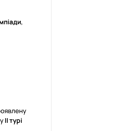
мпіади
,
проявлену
 у
ІІ турі