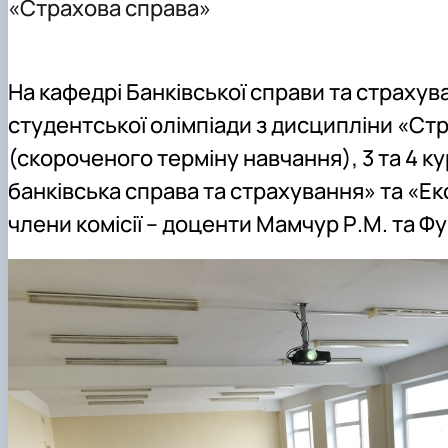
«Страхова справа»
Академія фінансової грамотності FinHub_4.0
Практична підготовка
Міжнародна діяльність
Академічна доброчесність
Офіційні документи
Скринька довіри
На кафедрі Банківської справи та страхув
Положення про кафедру
студентської олімпіади з дисципліни «Стр
(скороченого терміну навчання), 3 та 4 ку
банківська справа та страхування» та «Е
члени комісії – доценти Мамчур Р.М. та Фу