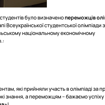
 студентів було визначено
переможців олі
апі Всеукраїнської студентської олімпіади з
ільському національному економічному
.:
нтам, які прийняли участь в олімпіаді за 
окі знання, а переможцям – бажаємо успіху
ва»
!