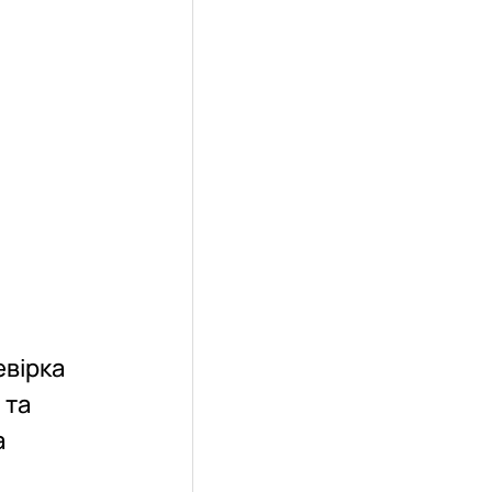
евірка
 та
а