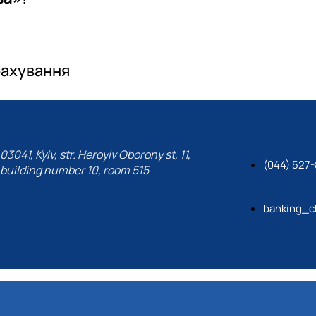
рахування
03041, Kyiv, str. Heroyiv Oborony st, 11,
(044) 527
building number 10, room 515
banking_c