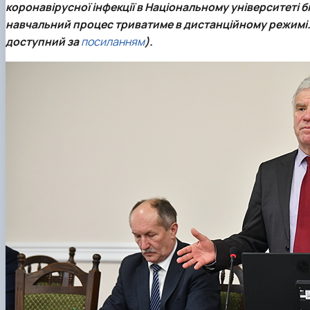
коронавірусної інфекції в Національному університеті 
Матеріально-технічна база факультету
Скринька довіри
навчальний процес триватиме в дистанційному режимі. П
доступний за
посиланням
).