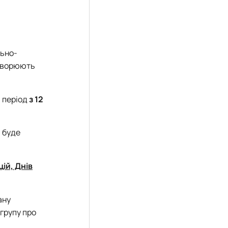
льно-
створюють
а період
з 12
, буде
ій, Днів
ану
групу про