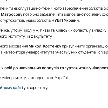
пеки та експлутаційно-технічного забезпечення об’єктів о
 Матросову
потрібно забезпечити відповідно посилену охо
гуртожитків, інших об’єктів
НУБіП України
.
а, у тому числі у м. Києві та Київській області, у випадку
го інституту чи факультету.
чного виховання
Миколі Костенку
призупинити організацію 
на території університету та участь у них студентів і спів
х осіб до навчальних корпусів та гуртожитків універси
 університету за кордон та по Україні.
ійному сайті
університету.