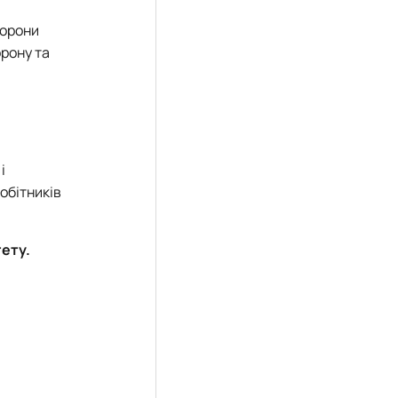
хорони
рону та
і
робітників
тету.