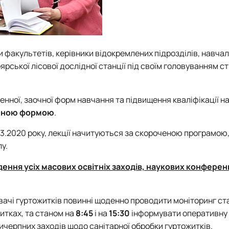
 факультетів, керівники відокремлених підрозділів, навча
оярської лісової дослідної станції під своїм головуванням 
денної, заочної форм навчання та підвищення кваліфікації н
йною формою
.
.03.2020 року, лекції начитуються за скороченою програмою
у.
ення усіх масових освітніх заходів, наукових конференц
увачі гуртожитків повинні щоденно проводити моніторинг ст
итках, та станом на
8:45
і на
15:30
інформувати оперативну 
ичерпних заходів щодо санітарної обробки гуртожитків.