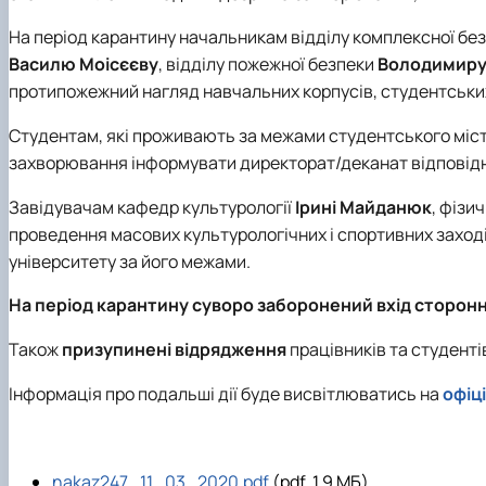
На період карантину начальникам відділу комплексної без
Василю Моісєєву
, відділу пожежної безпеки
Володимиру
протипожежний нагляд навчальних корпусів, студентських 
Студентам, які проживають за межами студентського містечк
захворювання інформувати директорат/деканат відповідно
Завідувачам кафедр культурології
Ірині Майданюк
, фізи
проведення масових культурологічних і спортивних заходів 
університету за його межами.
На період карантину суворо заборонений вхід сторонні
Також
призупинені відрядження
працівників та студентів
Інформація про подальші дії буде висвітлюватись на
офіц
nakaz247_11_03_2020.pdf
(pdf, 1.9 MБ)