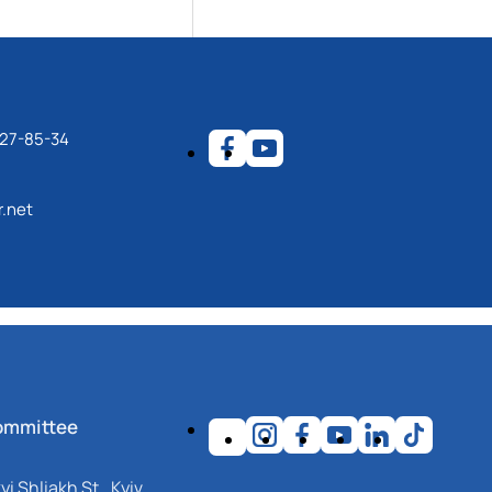
27-85-34
.net
ommittee
i Shliakh St., Kyiv,