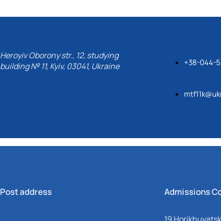
Heroyiv Oborony str., 12, studying
+38-044-5
building № 11, Kyiv, 03041, Ukraine
mtf11k@ukr
Post address
Admissions C
19 Horikhuvatsky