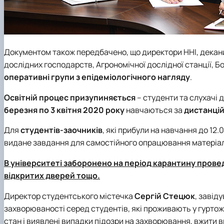
Документом також передбачено, що директори ННІ, декани
дослідних господарств, Агрономічної дослідної станції, Б
оперативні групи з епідеміологічного нагляду
.
Освітній процес призупиняється
– студенти та слухачі 
березня по 3 квітня 2020 року
навчаються за
дистанці
Для
студентів-заочників
, які прибули на навчання до 12
видане завдання для самостійного опрацювання матеріал
В університеті
заборонено
на період карантину провед
відкритих дверей тощо.
Директор студентського містечка
Сергій Стецюк
, завід
захворюваності серед студентів, які проживають у гуртож
стан і виявлені випадки підозри на захворювання, вжити в