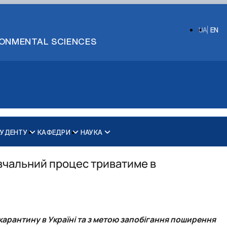
UA
EN
IRONMENTAL SCIENCES
УДЕНТУ
КАФЕДРИ
НАУКА
ринництві
Вибіркові дисципліни для магістрів
2025 рік
ки ім. акад. П.М. Василенка
Магістри
2026 рік
авчальний процес триватиме в
Бакалаври
 карантину в Україні та з метою запобігання поширення