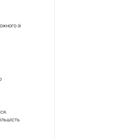
ожного зі
о
ся.
більшість