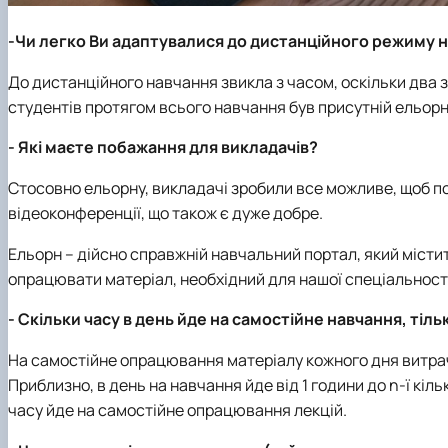
-Чи легко Ви адаптувалися до дистанційного режиму 
До дистанційного навчання звикла з часом, оскільки два з
студентів протягом всього навчання був присутній ельорн,
- Які маєте побажання для викладачів?
Стосовно ельорну, викладачі зробили все можливе, щоб п
відеоконференції, що також є дуже добре.
Ельорн – дійсно справжній навчальний портал, який місти
опрацювати матеріал, необхідний для нашої спеціальності
- Скільки часу в день йде на самостійне навчання, тіль
На самостійне опрацювання матеріалу кожного дня витрачаю
Приблизно, в день на навчання йде від 1 години до n-ї кіль
часу йде на самостійне опрацювання лекцій.