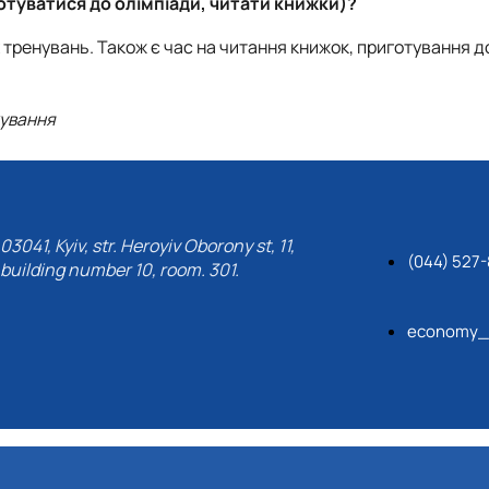
отуватися до олімпіади, читати книжки)?
х тренувань. Також є час на читання книжок, приготування 
кування
03041, Kyiv, str. Heroyiv Oborony st, 11,
(044) 527
building number 10, room. 301.
economy_