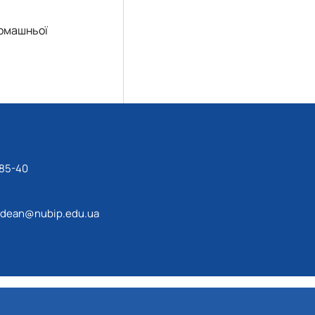
домашньої
-85-40
dean@nubip.edu.ua