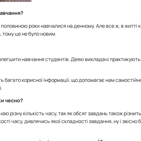
навчання?
 половиною роки навчалися на денному. Але все ж, в житті к
 тому це не було новим.
олегшити навчання студентів. Деякі викладачі практикують
ть багато корисної інформації, що допомагає нам самостійн
.
ки чесно?
 різну кількість часу, так як обсяг завдань також різнить
кості часу, дивлячись якої складності завдання, ну і звісно 