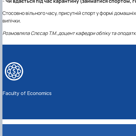
-
Чи вдається під час карантину (займатися спортом, г
Стосовно вільного часу, присутній спорт у формі домашні
випічки.
Розмовляла Слєсар Т.М.,
доцент кафедри обліку та оподат
Faculty of Economics