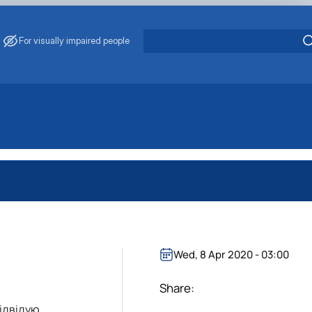
For visually impaired people
практичного навчання в агра…
роблеми забруднення води та…
ових/кредитних дорадників
Wed, 8 Apr 2020 - 03:00
 забезпечення рівності у …
Share:
відвідую