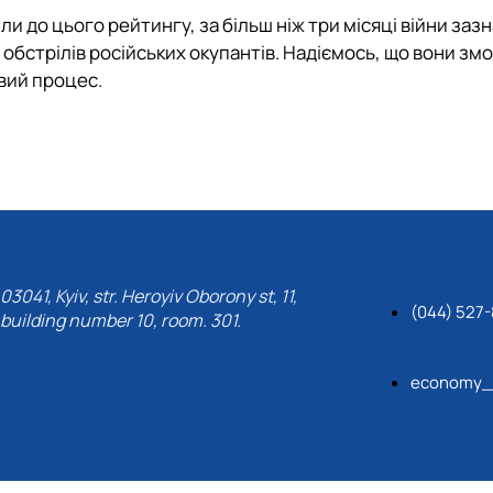
шли до цього рейтингу, за більш ніж три місяці війни заз
 обстрілів російських окупантів. Надіємось, що вони зм
вий процес.
03041, Kyiv, str. Heroyiv Oborony st, 11,
(044) 527
building number 10, room. 301.
economy_