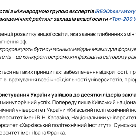
тку бізнес-систем, кластерів …
рстві з міжнародною групою експертів
IREGObservatory
ена 75-річчю економічного фак…
адемічний рейтинг закладів вищої освіти «
Топ-200 У
нції розвитку вищої освіти, яка зазнає глибинних змін 
ргнення рф.
и продовжують бути сучасними майданчиками для формув
тетів – це конкурентоспроможні фахівці на світовому рів
ться на таких принципах: забезпечення відкритості, пр
ів, врахування всебічної діяльності університетів, прі
истування України увійшов до десятки лідерів закла
ши минулорічний успіх. Попереду лише Київський націон
ічний університет України «Київський політехнічний ін
іверситет імені В. Н. Каразіна, Національний університе
ерситет «Харківський політехнічний інститут», Сумськи
рситет імені Івана Франка.