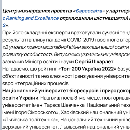
Вибіркові дисципліни
Міжкафедральна навчально-наукова лабораторія розви
Кафедра готельно-ресторанної справи та туризму
Центр міжнародних проєктів «
» у партне
Євроосвіта
Неформальна освіта
Міжнародна науково-практична конференція, присвяч
оприлюднили шістнадцятий ак
c Ranking and Excellence
Корисні посилання
».
2
Скринька довіри
При його складанні експерти враховували сучасні тенде
результаті впливу пандемії COVID-2019 і воєнного вто
«
В умовах повномасштабної війни заклади вищої освіт
розвитку особистості. Випускники українських універси
зазначив Міністр освіти і науки
Сергій Шкарлет
.
Нагадаємо, що рейтинг
«Топ-200 Україна 2022»
базує
об’єктивності та незалежності ранжування університет
євроінтеграційних процесів.
Національний університет біоресурсів і природокор
освіти України
. Наш виш посів 8-ме місце, повторив
університет імені Тараса Шевченка, Національний техн
імені Ігоря Сікорського», Харківський національний ун
«Львівська політехніка», Національний технічний унів
державний університет, Львівський національний уніве