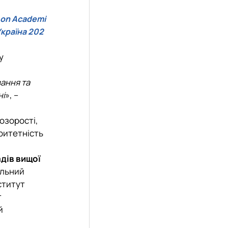
 on Academi
країна 202
у
ання та
ні
», –
озорості,
оритетність
дів вищої
альний
ститут
т
й