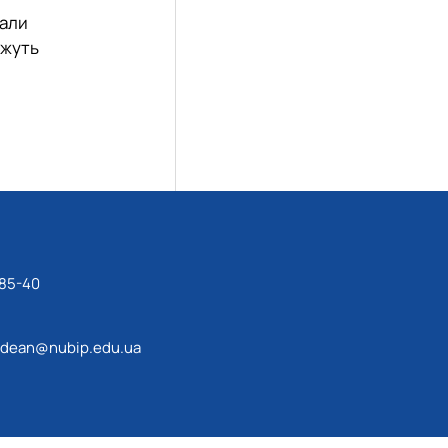
нали
ожуть
-85-40
dean@nubip.edu.ua