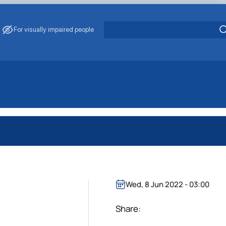
For visually impaired people
практичного навчання в агра…
роблеми забруднення води та…
ових/кредитних дорадників
Wed, 8 Jun 2022 - 03:00
 забезпечення рівності у …
Share: