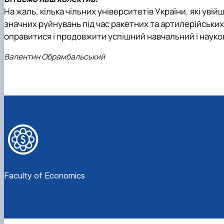
На жаль, кілька чільних університетів України, які увій
значних руйнувань під час ракетних та артилерійських
оправитися і продовжити успішний навчальний і науко
Валентин Обрамбальський
Faculty of Economics