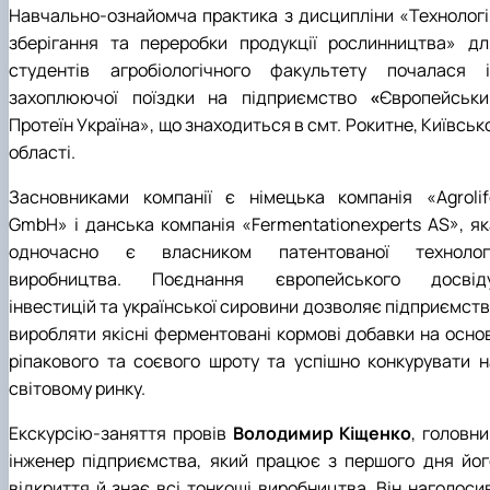
Навчально-ознайомча практика з дисципліни «Технологі
зберігання та переробки продукції рослинництва» дл
студентів агробіологічного факультету почалася і
захоплюючої поїздки на підприємство
«
Європейськи
Протеїн Україна», що знаходиться в смт. Рокитне, Київськ
області.
Засновниками компанії є німецька компанія «Agrolif
GmbH» і данська компанія «Fermentationexperts AS», як
одночасно є власником патентованої технологі
виробництва. Поєднання європейського досвіду
інвестицій та української сировини дозволяє підприємств
виробляти якісні ферментовані кормові добавки на основ
ріпакового та соєвого шроту та успішно конкурувати н
світовому ринку.
Екскурсію-заняття провів
Володимир Кіщенко
, головн
інженер підприємства, який працює з першого дня йог
відкриття й знає всі тонкощі виробництва. Він наголосив