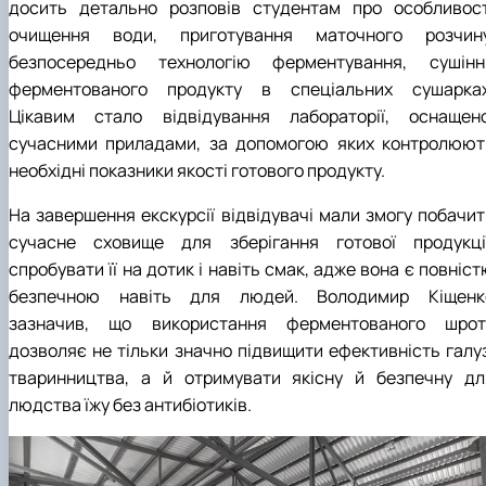
досить детально розповів студентам про особливост
очищення води, приготування маточного розчину
безпосередньо технологію ферментування, сушінн
ферментованого продукту в спеціальних сушарках
Цікавим стало відвідування лабораторії, оснащено
сучасними приладами, за допомогою яких контролюют
необхідні показники якості готового продукту.
На завершення екскурсії відвідувачі мали змогу побачит
сучасне сховище для зберігання готової продукції
спробувати її на дотик і навіть смак, адже вона є повніс
безпечною навіть для людей. Володимир Кіщенк
зазначив, що використання ферментованого шрот
дозволяє не тільки значно підвищити ефективність галуз
тваринництва, а й отримувати якісну й безпечну дл
людства їжу без антибіотиків.