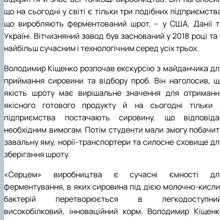
що на сьогодні у світі є тільки три подібних підприємств
що виробляють ферментований шрот, – у США, Данії т
Україні. Вітчизняний завод був заснований у 2018 році та
найбільш сучасним і технологічним серед усіх трьох.
Володимир Кіщенко розпочав екскурсію з майданчика дл
приймання сировини та відбору проб. Він наголосив, щ
якість шроту має вирішальне значення для отриманн
якісного готового продукту й на сьогодні тільки 
підприємства постачають сировину, що відповіда
необхідним вимогам. Потім студенти мали змогу побачит
завальну яму, норії-транспортери та силосне сховище дл
зберігання шроту.
«Серцем» виробництва є сучасні ємності дл
ферментування, в яких сировина під дією молочно-кисли
бактерій перетворюється в легкодоступний
високобілковий, інноваційний корм. Володимир Кіщенк