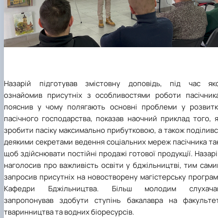
Назарій підготував змістовну доповідь, під час яко
ознайомив присутніх з особливостями роботи пасічника
пояснив у чому полягають основні проблеми у розвитк
пасічного господарства, показав наочний приклад того, я
зробити пасіку максимально прибутковою, а також поділив
деякими секретами ведення соціальних мереж пасічника та
щоб здійснювати постійні продажі готової продукції. Назар
наголосив про важливість освіти у бджільництві, тим сам
запросив присутніх на новостворену магістерську програм
Кафедри Бджільництва. Більш молодим слухача
запропонував здобути ступінь бакалавра на факультет
тваринництва та водних біоресурсів.