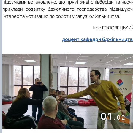
підсумками встановлено, що прямі живі співбесіди та наоч
приклади розвитку бджолиного господарства підвищуюч
інтерес та мотивацію до роботи у галузі бджільництва.
Ігор ГОЛОВЕЦЬКИЙ
доцент кафедри бджільництв
02
02
/