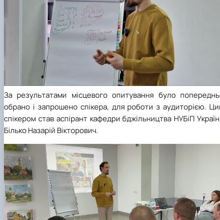
За результатами місцевого опитування було попереднь
обрано і запрошено спікера, для роботи з аудиторією. Ци
спікером став аспірант кафедри бджільництва НУБіП Украї
Білько Назарій Вікторович.