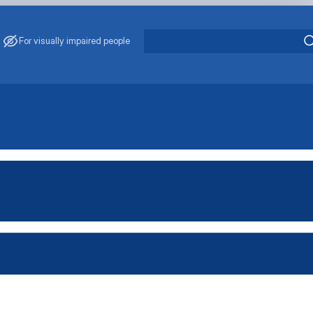
For visually impaired people
ського наукового гуртка "Технолог"