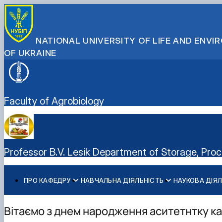
NATIONAL UNIVERSITY OF LIFE AND ENV
OF UKRAINE
Faculty of Agrobiology
Professor B.V. Lesik Department of Storage, Pro
ПРО КАФЕДРУ
НАВЧАЛЬНА ДІЯЛЬНІСТЬ
НАУКОВА ДІЯЛ
Історія кафедри
ОС «Бакалавр» (перший рівень вищої освіти)
Напрямки наукових досліджень
Міжнародна кооперація
Відповідальний за електронну сторінку кафедри
Співробітники кафедри
ОС «Магістр» (другий рівень вищої освіти)
Основні публікації
Кооперація з науково-дослідними установами
Графік виходу на роботу НПП кафедри
Вітаємо з днем народження аситетнтку к
Презентація кафедри
Стандарти вищої освіти
Міжнародна науково-практична конференція «Інновацій
Послуги, які надає кафедра
Телефони гарячих ліній