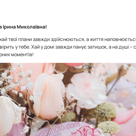
 Ірина Миколаївна!
хай твої плани завжди здійснюються, а життя наповнюєтьс
ірить у тебе. Хай у домі завжди панує затишок, а на душі – с
арних моментів!
и для студентів ОС Бакалавр т…