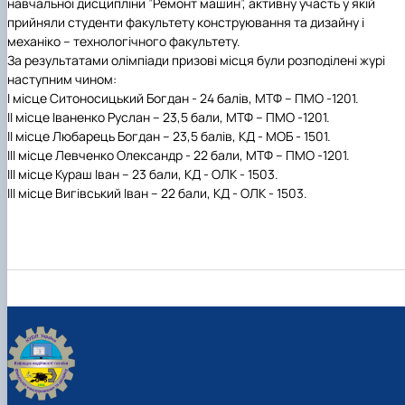
навчальної дисципліни ”
Ремонт машин
”, активну участь у якій
прийняли студенти факультету конструювання та дизайну
і
механіко – технологічного факультету
.
За результатами олімпіади призові місця були розподілені журі
наступним чином:
І місце
Ситоносицький Богдан - 24 балів,
МТФ – ПМО -1201.
ІІ місце
Іваненко Руслан – 23,5 бали,
МТФ – ПМО -1201.
ІІ місце
Любарець Богдан – 23,5 балів, КД -
МОБ - 1501.
ІІІ місце
Левченко Олександр
- 22 бали, МТФ – ПМО -1201.
ІІІ місце
Кураш Іван –
23 бали, КД - ОЛК - 1503.
ІІІ місце
Вигівський Іван – 22 бали, КД -
ОЛК - 1503.