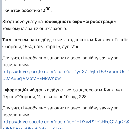
00
Початок роботи о 13
.
Звертаємо увагу на
необхідність окремої реєстрації
у
кожному із зазначених заходів.
Тренінг-семінар
відбудеться за адресою: м. Київ, вул. Героїв
Оборони, 16-А, навч. корп.15, ауд. 214.
Для участі необхідно заповнити реєстраційну заявку за
посиланням:
https://drive.google.com/open?id=1ynXZUvjIhT8S7VbrmUsIj
U23A65qlVMpfZPEHkWKbw
Інформаційний день
відбудеться за адресою: м. Київ, вул.
Героїв Оборони, 11, навч. корп.10, ауд.228.
Для участі необхідно заповнити реєстраційну заявку за
посиланням:
https://drive.google.com/open?id=1HDYxzP2hGHFcG1Zqr2Q
72MdQpm56En8fYB-_TKJxxo