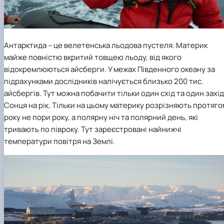
Антарктида – це велетенська льодова пустеля. Материк
майже повністю вкритий товщею льоду, від якого
відокремлюються айсберги. У межах Південного океану за
підрахунками дослідників налічується близько 200 тис.
айсбергів. Тут можна побачити тільки один схід та один захід
Сонця на рік. Тільки на цьому материку розрізняють протяго
року не пори року, а полярну ніч та полярний день, які
тривають по півроку. Тут зареєстровані найнижчі
температури повітря на Землі.