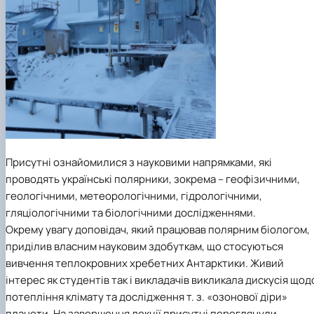
Присутні ознайомилися з науковими напрямками, які
проводять українські полярники, зокрема – геофізичними,
геологічними, метеорологічними, гідрологічними,
гляціологічними та біологічними дослідженнями.
Окрему увагу доповідач, який працював полярним біологом,
приділив власним науковим здобуткам, що стосуються
вивчення теплокровних хребетних Антарктики. Живий
інтерес як студентів так і викладачів викликала дискусія щод
потепління клімату та дослідження т. з. «озонової діри»
планети. На завершення лекції присутні переглянули