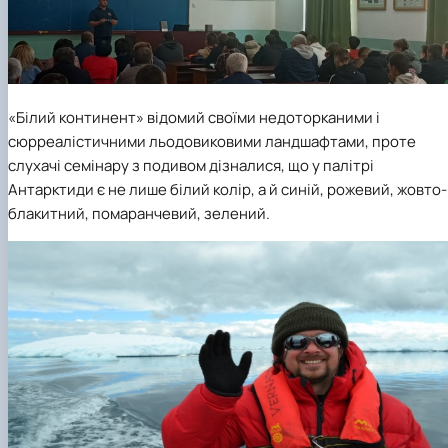
«Білий континент» відомий своїми недоторканими і
сюрреалістичними льодовиковими ландшафтами, проте
слухачі семінару з подивом дізналися, що у палітрі
Антарктиди є не лише білий колір, а й синій, рожевий, жовто-
блакитний, помаранчевий, зелений.