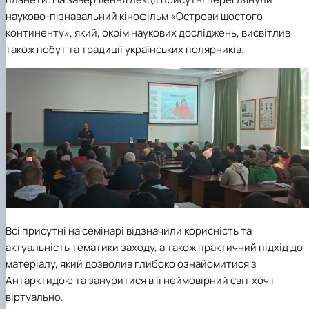
науково-пізнавальний кінофільм «Острови шостого
континенту», який, окрім наукових досліджень, висвітлив
також побут та традиції українських полярників.
Всі присутні на семінарі відзначили корисність та
актуальність тематики заходу, а також практичний підхід до
матеріалу, який дозволив глибоко ознайомитися з
Антарктидою та зануритися в її неймовірний світ хоч і
віртуально.