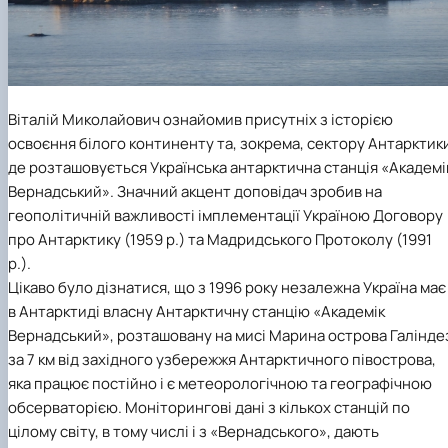
Віталій Миколайович ознайомив присутніх з історією
освоєння білого континенту та, зокрема, сектору Антарктик
де розташовується Українська антарктична станція «Академі
Вернадський». Значний акцент доповідач зробив на
геополітичній важливості імплементації Україною Договору
про Антарктику (1959 р.) та Мадридського Протоколу (1991
р.).
Цікаво було дізнатися, що з 1996 року незалежна Україна має
в Антарктиді власну Антарктичну станцію «Академік
Вернадський», розташовану на мисі Марина острова Галінде
за 7 км від західного узбережжя Антарктичного півострова,
яка працює постійно і є метеорологічною та географічною
обсерваторією. Моніторингові дані з кількох станцій по
цілому світу, в тому числі і з «Вернадського», дають