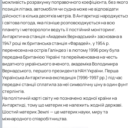
можливість розрахунку поправочного коефіцієнта, без якого
позиція літака, автомобіля чи судна може не відповідати
дійсності в кілька десятків метрів. В Антарктиді народжуєтьс
і світова погода, яка пізніше розповсюджується на всю
планету і метеорологи ведуть її постійний моніторинг.
Антарктична станція «Академік Вернадський» заснована в
1947 році як британська станція «Фарадей», у 1954 р.
перенесена на острів Галіндез і в лютому 1996 року була
передана Британією Україні та перейменована на честь
видатного українського вченого, академіка Володимира
Вернадського, першого президента НАН України. Перша
Українська Антарктична експедиція (1996-1997 рр.) під час
передачі станції сплатила за неї символічну ціну в один фунт
стерлінгів.
На політичній карті світу не позначено жодної країни на
Антарктиді, тому що материк не належить жодній державі.
Шостий материк Землі — це материк науки, миру та
міжнародного співробітництва.