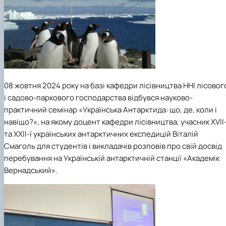
Пожежна ситуація в Україні за даними ЗМІ
Проєкти
Прес-релізи
Виступи в ЗМІ
Контакти
08 жовтня 2024 року на базі кафедри лісівництва ННІ лісовог
і садово-паркового господарства відбувся науково-
практичний семінар «Українська Антарктида: що, де, коли і
навіщо?», на якому доцент кафедри лісівництва, учасник XVII-
та XXII-ї українських антарктичних експедицій Віталій
Смаголь для студентів і викладачів розповів про свій досвід
перебування на Українській антарктичній станції «Академік
Вернадський».