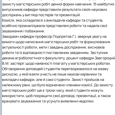
практики
захисту магістерських робіт денної форми навчання. 15 майбутніх
випускників кафедри представили результати своїх наукових
досліджень у вигляді постерів та презентацій.
Комісія, яка складалася з викладачів кафедри та студентів,
всебічно проаналізувала представлені робити та надала свої
зауваження і побажання.
Завідувач кафедри професор Подпрятов Г.І. звернув увагу на
вимоги щодо написання магістерських робіт та формулювання
актуальності роботи, мети і завдань дослідження, висновків
роботи та їх відповідності поставленим завданням. Заступник
декана агробіологічного факультету, доцент кафедри Завгородні
В.М. застеріг щодо наявності плагіату у магістерських роботах.
Обговорення доповідей студентів перетворювалося на жваву
дискусію, у якій взяли участь не лише наукові керівники та
викладачі кафедри, але й самі студенти. Захист пройшов на
належному рівні, що було відзначено членами комісії. До захисту
магістерських робіт ще є трохи часу, який студенти можуть
використати, щоб покращити свої доповіді, презентації, а також
врахувати зауваження та усунути виявленні недоліки.