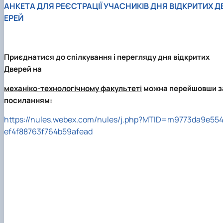
АНКЕТА ДЛЯ РЕЄСТРАЦІЇ УЧАСНИКІВ ДНЯ ВІДКРИТИХ Д
ЕРЕЙ
Приєднатися до спілкування і перегляду дня відкритих
Дверей на
механіко-технологічному факультеті
можна перейшовши з
посиланням:
https://nules.webex.com/nules/j.php?MTID=m9773da9e55
ef4f88763f764b59afead