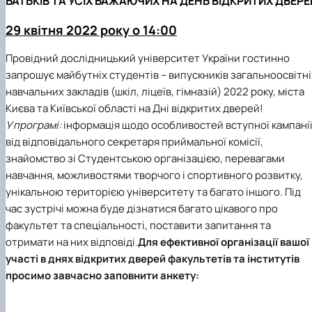
БАТЬКІВ ТА УСІХ БАЖАЮЧИХ НА ДЕНЬ ВІДКРИТИХ ДВЕРЕ
29 квітня 2022 року о 14:00
Провідний дослідницький університет України гостинно
запрошує майбутніх студентів – випускників загальноосвітні
навчальних закладів (шкіл, ліцеїв, гімназій) 2022 року, міста
Києва та Київської області на Дні відкритих дверей!
У програмі:
інформація щодо особливостей вступної кампані
від відповідального секретаря приймальної комісії,
знайомство зі Студентською організацією, перевагами
навчання, можливостями творчого і спортивного розвитку,
унікальною територією університету та багато іншого. Під
час зустрічі можна буде дізнатися багато цікавого про
факультет та спеціальності, поставити запитання та
отримати на них відповіді.
Для ефективної організації вашої
участі в днях відкритих дверей факультетів та інститутів
просимо завчасно заповнити анкету: