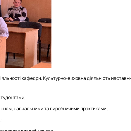
діяльності кафедри. Культурно-виховна діяльність наставн
студентами;
анням, навчальними та виробничими практиками;
;
здорового способу життя.