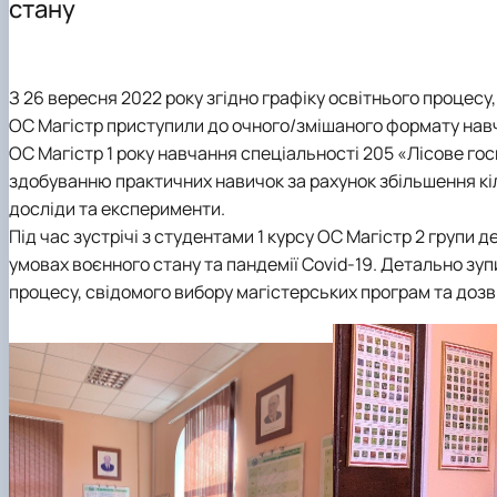
стану
Підручники, навчальні посібники, монографії
З 26 вересня 2022 року згідно графіку освітнього процесу
ОС Магістр приступили до очного/змішаного формату навча
ОС Магістр 1 року навчання спеціальності 205 «Лісове го
здобуванню практичних навичок за рахунок збільшення кіл
досліди та експерименти.
Під час зустрічі з студентами 1 курсу ОС Магістр 2 групи
умовах воєнного стану та пандемії Covid-19. Детально зу
процесу, свідомого вибору магістерських програм та дозві