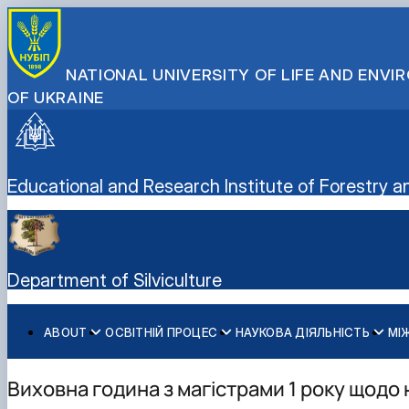
NATIONAL UNIVERSITY OF LIFE AND ENV
OF UKRAINE
Educational and Research Institute of Forestr
Department of Silviculture
ABOUT
ОСВІТНІЙ ПРОЦЕС
НАУКОВА ДІЯЛЬНІСТЬ
МІ
Історія кафедри
Робочі програми навчальних дисциплін
Про наукову діяльність
Регіональний Східноєвропейський центр моніторингу
Музей лісових звірів і птахів ім. професора О.О. Салга
Студентський науковий гурток "Лісознавство та практ
Структурні підрозділи кафедри
Навчальні практики
Наукові тематики
Цілі та напрями діяльності
Виховна година з магістрами 1 року щодо
Склад кафедри
Виробничі практики
Публікації
Партнери