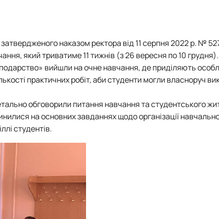
НЛ "Лісознавства та лісівництва"
Моніторинг ландшафтних пожеж в Україн
НЛ "Музей лісових звірів та птахів ім. професора О.О. Салгансь
Діяльність REEFMC
НЛ "Патології лісу ім. професора А.В. Цилюрика"
Лісопожежні школи
, затвердженого наказом ректора від 11 серпня 2022 р. № 52
ННВЛ "Загального лісівництва та охорони лісу"
Міжнародні стандарти з гасіння пожеж
ння, який триватиме 11 тижнів (з 26 вересня по 10 грудня)
Пожежне законодавство
сподарство» вийшли на очне навчання, де приділяють особл
Публікації
ькості практичних робіт, аби студенти могли власноруч ви
Конференції та семінари
Корисні посилання
 детально обговорили питання навчання та студентського жи
Пожежна ситуація в Україні за даними ЗМ
пинилися на основних завданнях щодо організації навчальн
Проєкти
ллі студентів.
Прес-релізи
Виступи в ЗМІ
Контакти