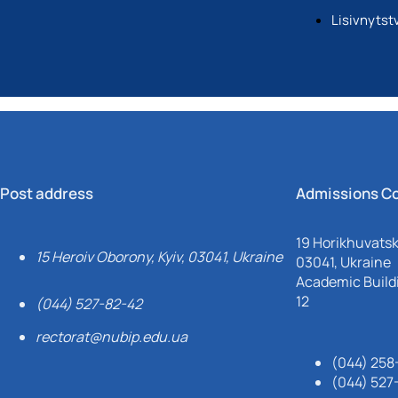
Lisivnyts
Post address
Admissions C
19 Horikhuvatsky
15 Heroiv Oborony, Kyiv, 03041, Ukraine
03041, Ukraine
Academic Buildi
12
(044) 527-82-42
rectorat@nubip.edu.ua
(044) 258
(044) 527