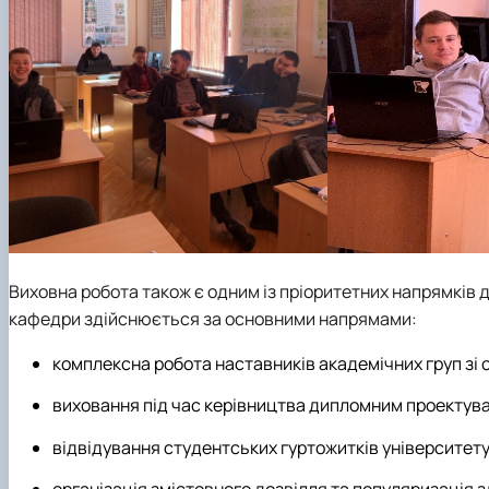
Виховна робота також є одним із пріоритетних напрямків 
кафедри здійснюється за основними напрямами:
комплексна робота наставників академічних груп зі 
виховання під час керівництва дипломним проектув
відвідування студентських гуртожитків університету
організація змістовного дозвілля та популяризація 