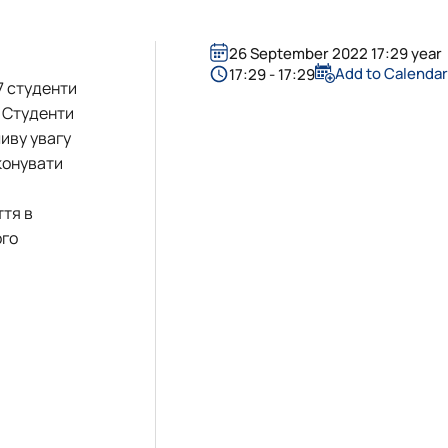
і
кого"
26 September 2022 17:29 year
Add to Calenda
17:29 - 17:29
7 студенти
. Студенти
иву увагу
конувати
ття в
І
ого