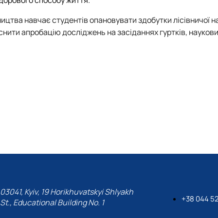
цтва навчає студентів опановувати здобутки лісівничої н
йснити апробацію досліджень на засіданнях гуртків, науков
03041, Kyiv, 19 Horikhuvatskyi Shlyakh
+38 044 52
St., Educational Building No. 1